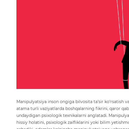
Manipulyatsiya inson ongiga bilvosita ta’sir ko‘rsatish va
atama turli vaziyatlarda boshqalarning fikrini, qaror qabu
undaydigan psixologik texnikalarni anglatadi. Manipuly
hissiy holatini, psixologik zaifliklarini yoki bilim yetis