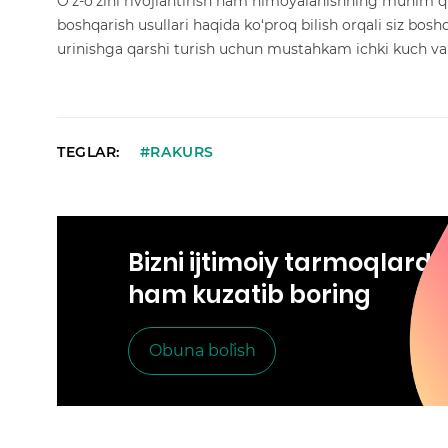
O‘z-o‘zini rivojlantirish ham himoyalanishning muhim qis
boshqarish usullari haqida ko‘proq bilish orqali siz bos
urinishga qarshi turish uchun mustahkam ichki kuch va o
TEGLAR:
#RAKURS
Bizni ijtimoiy tarmoqlard
ham kuzatib boring
Obuna bo`lish