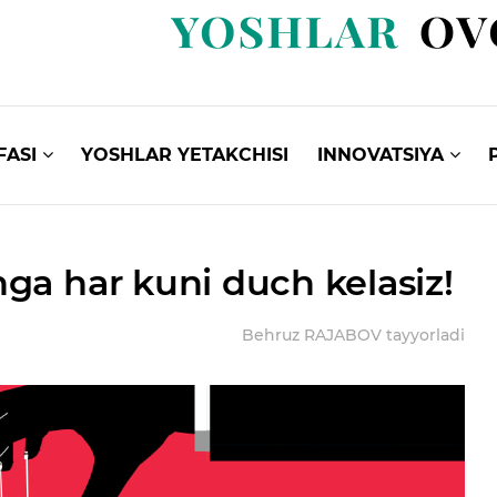
FASI
YOSHLAR YETAKCHISI
INNOVATSIYA
ga har kuni duch kelasiz!
Behruz RAJABOV tayyorladi