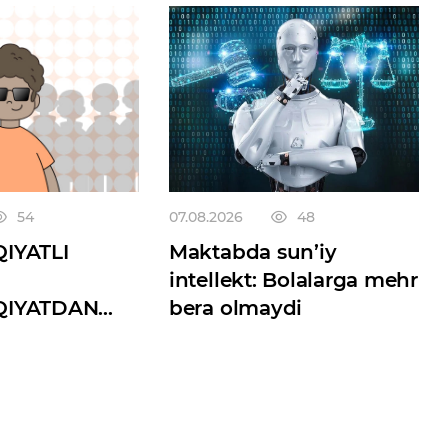
54
07.08.2026
48
IYATLI
Maktabda sun’iy
intellekt: Bolalarga mehr
QIYATDAN
bera olmaydi
Qmi?