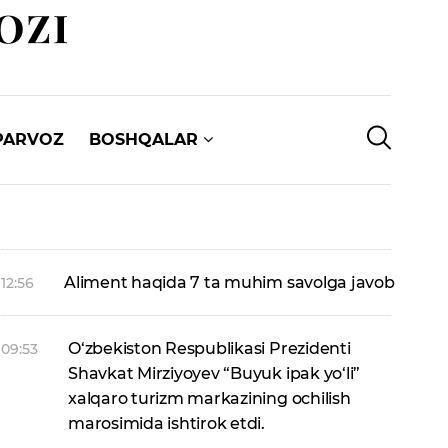
PARVOZ
BOSHQALAR
Aliment haqida 7 ta muhim savolga javob
12:56
O‘zbekiston Respublikasi Prezidenti
09:53
Shavkat Mirziyoyev “Buyuk ipak yo‘li”
xalqaro turizm markazining ochilish
marosimida ishtirok etdi.