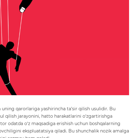
 uning qarorlariga yashirincha ta’sir qilish usulidir. Bu
l qilish jarayonini, hatto harakatlarini o‘zgartirishga
ator odatda o‘z maqsadiga erishish uchun boshqalarning
hmovchiligini ekspluatatsiya qiladi. Bu shunchalik nozik amalga