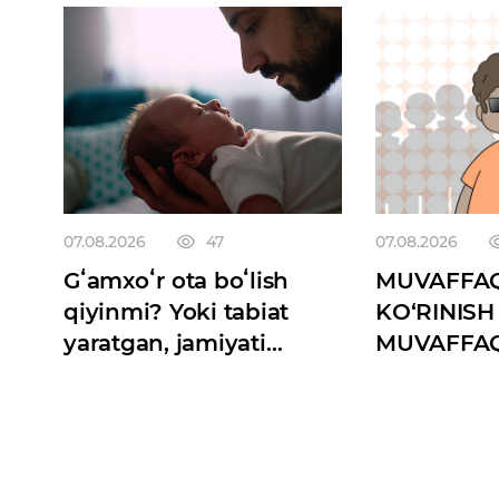
07.08.2026
47
07.08.2026
Gʻamxoʻr ota boʻlish
MUVAFFAQ
qiyinmi? Yoki tabiat
KO‘RINISH
yaratgan, jamiyati
MUVAFFA
oʻldirgan instinkt
AFZALRO