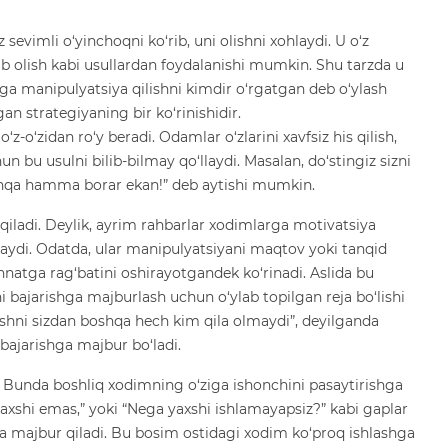
sevimli o‘yinchoqni ko‘rib, uni olishni xohlaydi. U o‘z
tib olish kabi usullardan foydalanishi mumkin. Shu tarzda u
aga manipulyatsiya qilishni kimdir o‘rgatgan deb o‘ylash
an strategiyaning bir ko‘rinishidir.
-o‘zidan ro‘y beradi. Odamlar o‘zlarini xavfsiz his qilish,
bu usulni bilib-bilmay qo‘llaydi. Masalan, do‘stingiz sizni
shqa hamma borar ekan!” deb aytishi mumkin.
 qiladi. Deylik, ayrim rahbarlar xodimlarga motivatsiya
llaydi. Odatda, ular manipulyatsiyani maqtov yoki tanqid
natga rag‘batini oshirayotgandek ko‘rinadi. Aslida bu
ni bajarishga majburlash uchun o‘ylab topilgan reja bo‘lishi
ishni sizdan boshqa hech kim qila olmaydi”, deyilganda
bajarishga majbur bo‘ladi.
i. Bunda boshliq xodimning o‘ziga ishonchini pasaytirishga
yaxshi emas,” yoki “Nega yaxshi ishlamayapsiz?” kabi gaplar
hga majbur qiladi. Bu bosim ostidagi xodim ko‘proq ishlashga