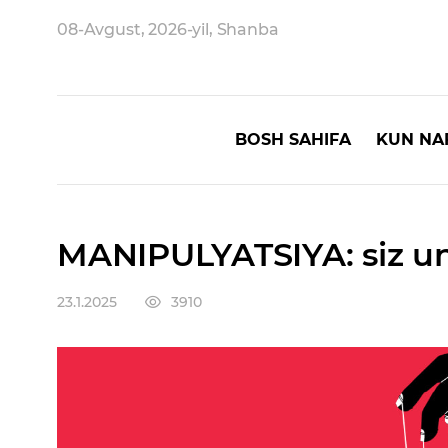
08-Avgust, 2026-yil, Shanba
BOSH SAHIFA
KUN NA
MANIPULYATSIYA: siz un
23.1.2025
3910