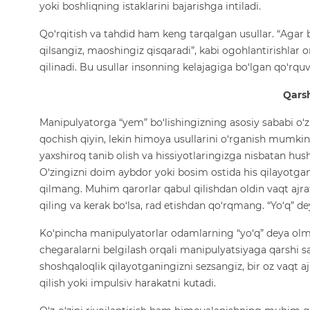
yoki boshliqning istaklarini bajarishga intiladi.
Qo‘rqitish va tahdid ham keng tarqalgan usullar. “Agar
qilsangiz, maoshingiz qisqaradi”, kabi ogohlantirishlar 
qilinadi. Bu usullar insonning kelajagiga bo‘lgan qo‘rqu
Qars
Manipulyatorga “yem” bo‘lishingizning asosiy sababi o‘z
qochish qiyin, lekin himoya usullarini o‘rganish mumki
yaxshiroq tanib olish va hissiyotlaringizga nisbatan hush
O‘zingizni doim aybdor yoki bosim ostida his qilayotgan v
qilmang. Muhim qarorlar qabul qilishdan oldin vaqt ajrati
qiling va kerak bo‘lsa, rad etishdan qo‘rqmang. “Yo‘q” de
Ko‘pincha manipulyatorlar odamlarning “yo‘q” deya olmas
chegaralarni belgilash orqali manipulyatsiyaga qarshi 
shoshqaloqlik qilayotganingizni sezsangiz, bir oz vaqt ajr
qilish yoki impulsiv harakatni kutadi.