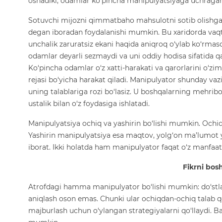
oshadiki, odamlar ko‘pincha manipulyatsiyaga uchraga
Sotuvchi mijozni qimmatbaho mahsulotni sotib olishga
degan iboradan foydalanishi mumkin. Bu xaridorda vaqt 
unchalik zaruratsiz ekani haqida aniqroq o‘ylab ko‘rmasd
odamlar deyarli sezmaydi va uni oddiy hodisa sifatida qa
Ko‘pincha odamlar o‘z xatti-harakati va qarorlarini o‘z
rejasi bo‘yicha harakat qiladi. Manipulyator shunday vaziy
uning talablariga rozi bo‘lasiz. U boshqalarning mehribo
ustalik bilan o‘z foydasiga ishlatadi.
Manipulyatsiya ochiq va yashirin bo‘lishi mumkin. Ochiq 
Yashirin manipulyatsiya esa maqtov, yolg‘on ma’lumot 
iborat. Ikki holatda ham manipulyator faqat o‘z manfaati
Fikrni bosh
Atrofdagi hamma manipulyator bo‘lishi mumkin: do‘stlarin
aniqlash oson emas. Chunki ular ochiqdan-ochiq talab qo
majburlash uchun o‘ylangan strategiyalarni qo‘llaydi. B