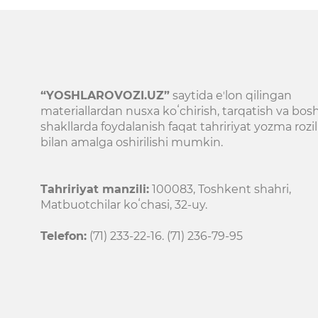
“YOSHLAROVOZI.UZ”
saytida eʼlon qilingan
materiallardan nusxa koʻchirish, tarqatish va bos
shakllarda foydalanish faqat tahririyat yozma rozil
bilan amalga oshirilishi mumkin.
Tahririyat manzili:
100083, Toshkent shahri,
Matbuotchilar koʻchasi, 32-uy.
Telefon:
(71) 233-22-16. (71) 236-79-95