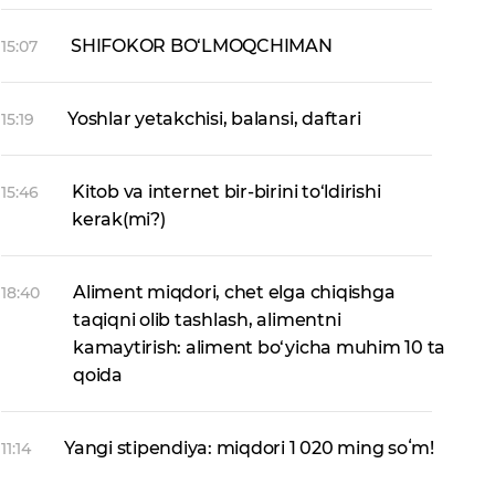
SHIFOKOR BO‘LMOQCHIMAN
15:07
Yoshlar yetakchisi, balansi, daftari
15:19
Kitob va internet bir-birini to‘ldirishi
15:46
kerak(mi?)
Aliment miqdori, chet elga chiqishga
18:40
taqiqni olib tashlash, alimentni
kamaytirish: aliment bo‘yicha muhim 10 ta
qoida
Yangi stipendiya: miqdori 1 020 ming soʻm!
11:14