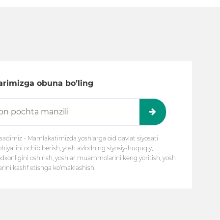
larimizga obuna bo’ling
adimiz - Mamlakatimizda yoshlarga oid davlat siyosati
atini ochib berish, yosh avlodning siyosiy-huquqiy,
odxonligini oshirish, yoshlar muammolarini keng yoritish, yosh
arini kashf etishga ko‘maklashish.