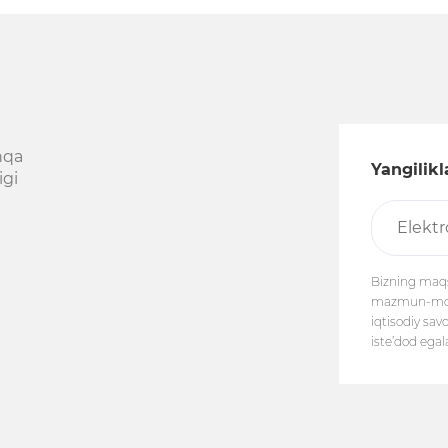
hqa
Yangilik
igi
Bizning maqs
mazmun-mohiy
iqtisodiy sav
iste’dod egal