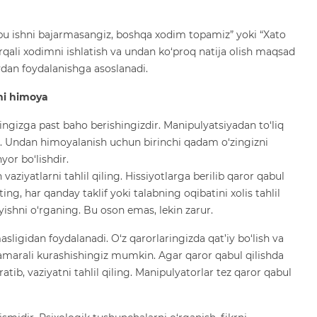
 bu ishni bajarmasangiz, boshqa xodim topamiz” yoki “Xato
orqali xodimni ishlatish va undan ko‘proq natija olish maqsad
vdan foydalanishga asoslanadi.
hi himoya
ingizga past baho berishingizdir. Manipulyatsiyadan to‘liq
n. Undan himoyalanish uchun birinchi qadam o‘zingizni
yor bo‘lishdir.
aziyatlarni tahlil qiling. Hissiyotlarga berilib qaror qabul
ng, har qanday taklif yoki talabning oqibatini xolis tahlil
yishni o‘rganing. Bu oson emas, lekin zarur.
ligidan foydalanadi. O‘z qarorlaringizda qat’iy bo‘lish va
samarali kurashishingiz mumkin. Agar qaror qabul qilishda
atib, vaziyatni tahlil qiling. Manipulyatorlar tez qaror qabul