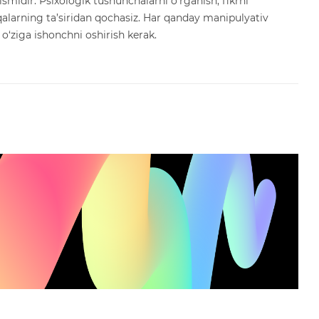
midir. Psixologik tushunchalarni o‘rganish, fikrni
hqalarning ta’siridan qochasiz. Har qanday manipulyativ
‘ziga ishonchni oshirish kerak.
a