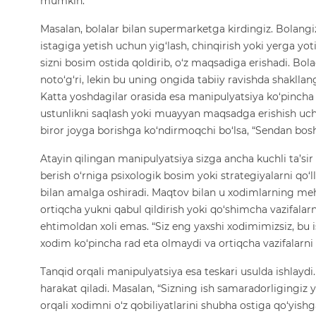
mumkin.
Masalan, bolalar bilan supermarketga kirdingiz. Bolangiz 
istagiga yetish uchun yig‘lash, chinqirish yoki yerga yo
sizni bosim ostida qoldirib, o‘z maqsadiga erishadi. Bol
noto‘g‘ri, lekin bu uning ongida tabiiy ravishda shakllang
Katta yoshdagilar orasida esa manipulyatsiya ko‘pincha o‘z
ustunlikni saqlash yoki muayyan maqsadga erishish uchun 
biror joyga borishga ko‘ndirmoqchi bo‘lsa, “Sendan bo
Atayin qilingan manipulyatsiya sizga ancha kuchli ta’sir
berish o‘rniga psixologik bosim yoki strategiyalarni qo‘
bilan amalga oshiradi. Maqtov bilan u xodimlarning meh
ortiqcha yukni qabul qildirish yoki qo‘shimcha vazifalar
ehtimoldan xoli emas. “Siz eng yaxshi xodimimizsiz, bu 
xodim ko‘pincha rad eta olmaydi va ortiqcha vazifalarni 
Tanqid orqali manipulyatsiya esa teskari usulda ishlayd
harakat qiladi. Masalan, “Sizning ish samaradorligingiz 
orqali xodimni o‘z qobiliyatlarini shubha ostiga qo‘yis