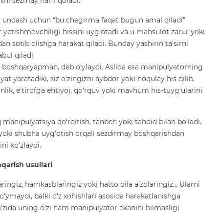
nini sezmay ham qoladi.
 undash uchun “bu chegirma faqat bugun amal qiladi”
yetishmovchiligi hissini uyg‘otadi va u mahsulot zarur yoki
an sotib olishga harakat qiladi. Bunday yashirin ta’sirni
bul qiladi.
im boshqaryapman, deb o‘ylaydi. Aslida esa manipulyatorning
at yaratadiki, siz o‘zingizni aybdor yoki noqulay his qilib,
nlik, e’tirofga ehtiyoj, qo‘rquv yoki mavhum his-tuyg‘ularini
manipulyatsiya qo‘rqitish, tanbeh yoki tahdid bilan bo‘ladi.
yoki shubha uyg‘otish orqali sezdirmay boshqarishdan
ni ko‘zlaydi.
qarish usullari
giz, hamkasblaringiz yoki hatto oila a’zolaringiz... Ularni
‘ymaydi, balki o‘z xohishlari asosida harakatlanishga
a’zida uning o‘zi ham manipulyator ekanini bilmasligi