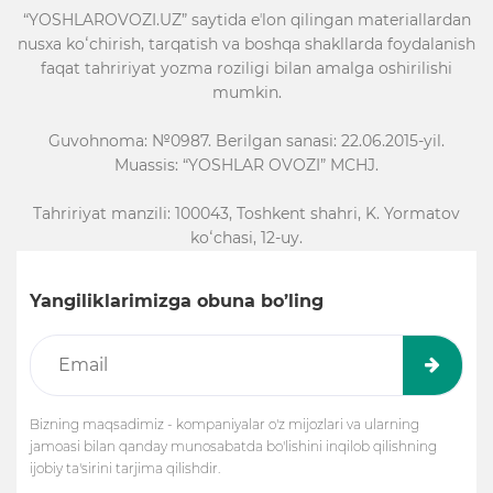
“YOSHLAROVOZI.UZ” saytida eʼlon qilingan materiallardan
nusxa koʻchirish, tarqatish va boshqa shakllarda foydalanish
faqat tahririyat yozma roziligi bilan amalga oshirilishi
mumkin.
Guvohnoma: №0987. Berilgan sanasi: 22.06.2015-yil.
Muassis: “YOSHLAR OVOZI” MCHJ.
Tahririyat manzili: 100043, Toshkent shahri, K. Yormatov
koʻchasi, 12-uy.
Yangiliklarimizga obuna bo’ling
Bizning maqsadimiz - kompaniyalar o'z mijozlari va ularning
jamoasi bilan qanday munosabatda bo'lishini inqilob qilishning
ijobiy ta'sirini tarjima qilishdir.