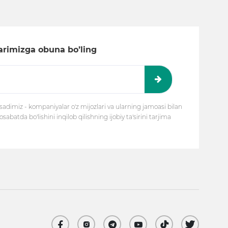
larimizga obuna bo’ling
adimiz - kompaniyalar o'z mijozlari va ularning jamoasi bilan
batda bo'lishini inqilob qilishning ijobiy ta'sirini tarjima