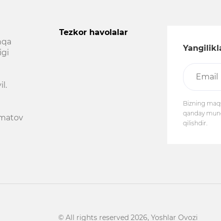
Tezkor havolalar
hqa
Yangilik
igi
l.
Bizning maqs
qanday munosa
ormatov
qilishdir.
© All rights reserved 2026, Yoshlar Ovozi