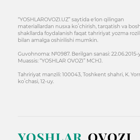
“YOSHLAROVOZI.UZ” saytida eʼlon qilingan
materiallardan nusxa koʻchirish, tarqatish va bos
shakllarda foydalanish faqat tahririyat yozma rozil
bilan amalga oshirilishi mumkin.
Guvohnoma: №0987. Berilgan sanasi: 22.06.2015-yi
Muassis: “YOSHLAR OVOZI” MCHJ.
Tahririyat manzili: 100043, Toshkent shahri, K. Y
koʻchasi, 12-uy.