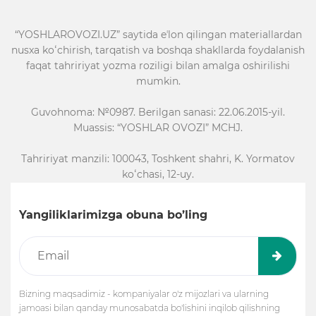
“YOSHLAROVOZI.UZ” saytida eʼlon qilingan materiallardan
nusxa koʻchirish, tarqatish va boshqa shakllarda foydalanish
faqat tahririyat yozma roziligi bilan amalga oshirilishi
mumkin.
Guvohnoma: №0987. Berilgan sanasi: 22.06.2015-yil.
Muassis: “YOSHLAR OVOZI” MCHJ.
Tahririyat manzili: 100043, Toshkent shahri, K. Yormatov
koʻchasi, 12-uy.
Yangiliklarimizga obuna bo’ling
Bizning maqsadimiz - kompaniyalar o'z mijozlari va ularning
jamoasi bilan qanday munosabatda bo'lishini inqilob qilishning