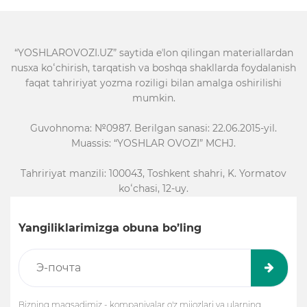
“YOSHLAROVOZI.UZ” saytida eʼlon qilingan materiallardan
nusxa koʻchirish, tarqatish va boshqa shakllarda foydalanish
faqat tahririyat yozma roziligi bilan amalga oshirilishi
mumkin.
Guvohnoma: №0987. Berilgan sanasi: 22.06.2015-yil.
Muassis: “YOSHLAR OVOZI” MCHJ.
Tahririyat manzili: 100043, Toshkent shahri, K. Yormatov
koʻchasi, 12-uy.
Yangiliklarimizga obuna bo’ling
Bizning maqsadimiz - kompaniyalar o'z mijozlari va ularning