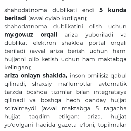
shahodatnoma dublikati endi
5 kunda
beriladi
(avval oylab kutilgan);
shahodatnoma dublikatini olish uchun
my.gov.uz orqali
ariza yuboriladi va
dublikat elektron shaklda portal orqali
beriladi (avval ariza berish uchun ham,
hujjatni olib ketish uchun ham maktabga
kelingan);
ariza onlayn shaklda,
inson omilisiz qabul
qilinadi, shaxsiy ma'lumotlar avtomatik
tarzda boshqa tizimlar bilan integratsiya
qilinadi va boshqa hech qanday hujjat
so'ralmaydi (avval maktabga 5 tagacha
hujjat taqdim etilgan: ariza, hujjat
yo'qolgani haqida gazeta e'loni, topilmalar