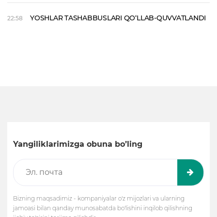
YOSHLAR TASHABBUSLARI QO‘LLAB-QUVVATLANDI
22:58
Yangiliklarimizga obuna bo’ling
Bizning maqsadimiz - kompaniyalar o'z mijozlari va ularning
jamoasi bilan qanday munosabatda bo'lishini inqilob qilishning