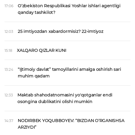
O‘zbekiston Respublikasi Yoshlar ishlari agentligi
17:06
qanday tashkilot?
25 imtiyozdan xabardormisiz? 22-imtiyoz
12:03
XALQARO QIZLAR KUNI
15:18
“Ijtimoiy davlat” tamoyillarini amalga oshirish sari
13:24
muhim qadam
Maktab shahodatnomasini yo'qotganlar endi
12:33
osongina dublikatini olishi mumkin
NODIRBEK YOQUBBOYEV: “BIZDAN O‘RGANISHSA
14:37
ARZIYDI”