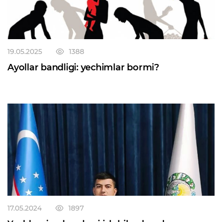
19.05.2025
1388
Ayollar bandligi: yechimlar bormi?
17.05.2024
1897