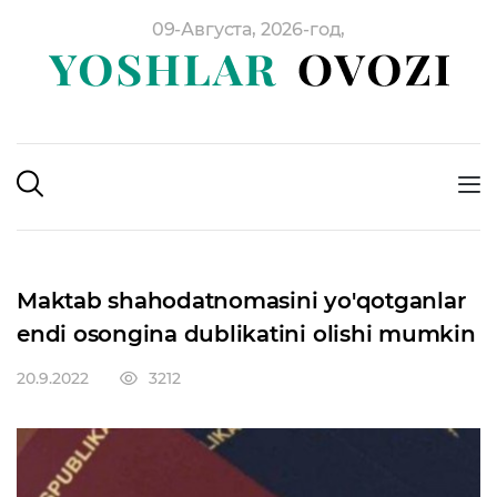
09-Августа, 2026-год,
Maktab shahodatnomasini yo'qotganlar
endi osongina dublikatini olishi mumkin
20.9.2022
3212