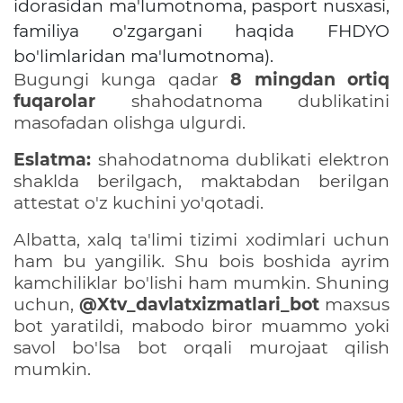
idorasidan ma'lumotnoma, pasport nusxasi,
familiya o'zgargani haqida FHDYO
bo'limlaridan ma'lumotnoma).
Bugungi kunga qadar
8 mingdan ortiq
fuqarolar
shahodatnoma dublikatini
masofadan olishga ulgurdi.
Eslatma:
shahodatnoma dublikati elektron
shaklda berilgach, maktabdan berilgan
attestat o'z kuchini yo'qotadi.
Albatta, xalq ta'limi tizimi xodimlari uchun
ham bu yangilik. Shu bois boshida ayrim
kamchiliklar bo'lishi ham mumkin. Shuning
uchun,
@Xtv_davlatxizmatlari_bot
maxsus
bot yaratildi, mabodo biror muammo yoki
savol bo'lsa bot orqali murojaat qilish
mumkin.