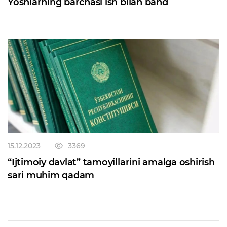
Yoshlarning barchasi ish bilan band
15.12.2023
3369
“Ijtimoiy davlat” tamoyillarini amalga oshirish
sari muhim qadam