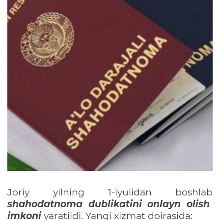
Joriy yilning 1-iyulidan boshlab
shahodatnoma dublikatini onlayn olish
imkoni
yaratildi. Yangi xizmat doirasida: