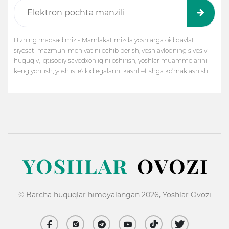
Bizning maqsadimiz - Mamlakatimizda yoshlarga oid davlat
siyosati mazmun-mohiyatini ochib berish, yosh avlodning siyosiy-
huquqiy, iqtisodiy savodxonligini oshirish, yoshlar muammolarini
keng yoritish, yosh iste’dod egalarini kashf etishga ko‘maklashish.
© Barcha huquqlar himoyalangan 2026, Yoshlar Ovozi