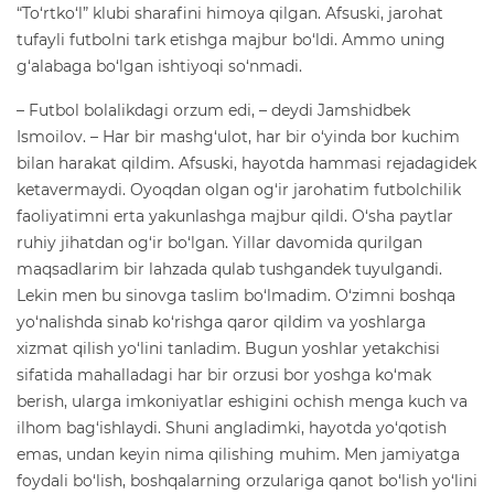
“To‘rtko‘l” klubi sharafini himoya qilgan. Afsuski, jarohat
tufayli futbolni tark etishga majbur bo‘ldi. Ammo uning
g‘alabaga bo‘lgan ishtiyoqi so‘nmadi.
– Futbol bolalikdagi orzum edi, – deydi Jamshidbek
Ismoilov. – Har bir mashg‘ulot, har bir o‘yinda bor kuchim
bilan harakat qildim. Afsuski, hayotda hammasi rejadagidek
ketavermaydi. Oyoqdan olgan og‘ir jarohatim futbolchilik
faoliyatimni erta yakunlashga majbur qildi. O‘sha paytlar
ruhiy jihatdan og‘ir bo‘lgan. Yillar davomida qurilgan
maqsadlarim bir lahzada qulab tushgandek tuyulgandi.
Lekin men bu sinovga taslim bo‘lmadim. O‘zimni boshqa
yo‘nalishda sinab ko‘rishga qaror qildim va yoshlarga
xizmat qilish yo‘lini tanladim. Bugun yoshlar yetakchisi
sifatida mahalladagi har bir orzusi bor yoshga ko‘mak
berish, ularga imkoniyatlar eshigini ochish menga kuch va
ilhom bag‘ishlaydi. Shuni angladimki, hayotda yo‘qotish
emas, undan keyin nima qilishing muhim. Men jamiyatga
foydali bo‘lish, boshqalarning orzulariga qanot bo‘lish yo‘lini