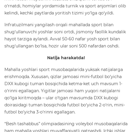
o‘rnatdi, homiylar yordamida turnik va sport anjomlari olib
kelindi, kechki paytlarda yoritish tizimi yo‘lga qo‘yildi.
Infratuzilmani yangilash orqali mahallada sport bilan
shug‘ullanuvchi yoshlar soni ortdi, jismoniy faollik kundalik
hayot tarziga aylandi. Avval 50-60 nafar yosh sport bilan
shug‘ullangan bo‘lsa, hozir ular soni 500 nafardan oshdi.
Natija harakatda!
Mahalla yoshlari sport musobaqalarida yuksak natijalarga
erishmoqda. Xususan, qizlar jamoasi mini-futbol bo‘yicha
DXX kubogi tuman bosqichida ketma-ket uch mavsum 1-
o‘rinni egallagan. Yigitlar jamoasi ham yuqori natijalarni
qo‘lga kiritmoqda – ular o‘tgan mavsumda DXX kubogi
doirasidagi tuman bosqichida futbol bo‘yicha 2-o‘rin, mini-
futbol bo‘yicha 3-o‘rinni egallagan.
“Besh tashabbus” olimpiadasining voleybol musobaqalarida
ham mahalla yoshlari muvaffaqiyatli qatnashdi. Ichki ishlar