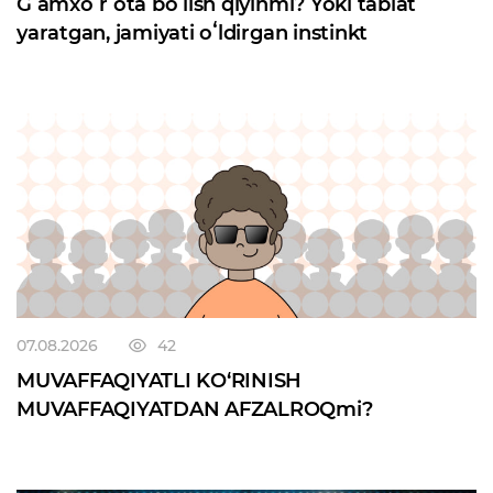
Gʻamxoʻr ota boʻlish qiyinmi? Yoki tabiat
yaratgan, jamiyati oʻldirgan instinkt
07.08.2026
42
MUVAFFAQIYATLI KO‘RINISH
MUVAFFAQIYATDAN AFZALROQmi?