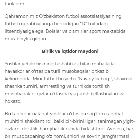
tanladim.
Qahramonimiz O‘zbekiston futbol assotsiatsiyasining
futbol murabbiylariga beriladigan “D” toifadagi
litsenziyasiga ega. Bolalar va o‘smirlar sport maktabida
murabbiylik qilgan.
Birlik va iqtidor maydoni
Yoshlar yetakchisining tashabbusi bilan mahallada
havaskorlar o‘rtasida turli musobaqalar o‘tkazib
kelinmoqda. Mini-futbol bo‘yicha “Navoiy kubogi”, shaxmat-
shashka turniri, armrestling va turnikda tortilish
musobaqalari, qizlar o‘rtasida yugurish bellashuvlari va
hokazo.
Bu tadbirlar nafaqat yoshlar o‘rtasida sog‘lom raqobat
muhitini shakllantirdi, balki bir-birini ilgari tanimagan yigit-
qizlarni do‘stlik, hamjihatlik ruhida birlashtirdi. Ayniqsa, har
bir musobaqaning o‘z nomi, shiori va sovrin jamg‘armasi