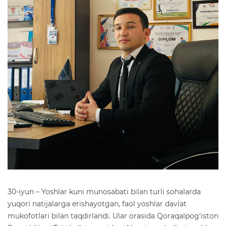
30-iyun – Yoshlar kuni munosabati bilan turli sohalarda
yuqori natijalarga erishayotgan, faol yoshlar davlat
mukofotlari bilan taqdirlandi. Ular orasida Qoraqalpog‘iston