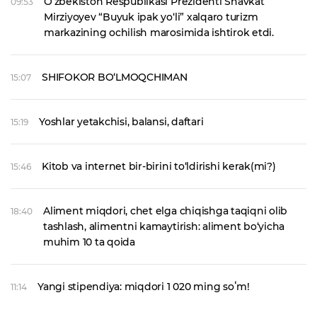
O‘zbekiston Respublikasi Prezidenti Shavkat
09:53
Mirziyoyev “Buyuk ipak yo‘li” xalqaro turizm
markazining ochilish marosimida ishtirok etdi.
SHIFOKOR BO‘LMOQCHIMAN
15:07
Yoshlar yetakchisi, balansi, daftari
15:19
Kitob va internet bir-birini to‘ldirishi kerak(mi?)
15:46
Aliment miqdori, chet elga chiqishga taqiqni olib
18:40
tashlash, alimentni kamaytirish: aliment bo‘yicha
muhim 10 ta qoida
Yangi stipendiya: miqdori 1 020 ming soʻm!
11:14