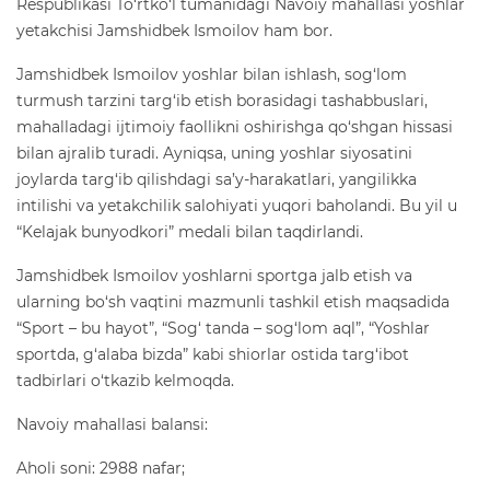
Respublikasi To‘rtko‘l tumanidagi Navoiy mahallasi yoshlar
yetakchisi Jamshidbek Ismoilov ham bor.
Jamshidbek Ismoilov yoshlar bilan ishlash, sog‘lom
turmush tarzini targ‘ib etish borasidagi tashabbuslari,
mahalladagi ijtimoiy faollikni oshirishga qo‘shgan hissasi
bilan ajralib turadi. Ayniqsa, uning yoshlar siyosatini
joylarda targ‘ib qilishdagi sa’y-harakatlari, yangilikka
intilishi va yetakchilik salohiyati yuqori baholandi. Bu yil u
“Kelajak bunyodkori” medali bilan taqdirlandi.
Jamshidbek Ismoilov yoshlarni sportga jalb etish va
ularning bo‘sh vaqtini mazmunli tashkil etish maqsadida
“Sport – bu hayot”, “Sog‘ tanda – sog‘lom aql”, “Yoshlar
sportda, g‘alaba bizda” kabi shiorlar ostida targ‘ibot
tadbirlari o‘tkazib kelmoqda.
Navoiy mahallasi balansi:
Aholi soni: 2988 nafar;