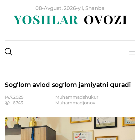
08-Avgust, 2026-yil, Shanba
Sog‘lom avlod sog‘lom jamiyatni quradi
14.7.2025
Muhammadshukur
6743
Muhammadjonov