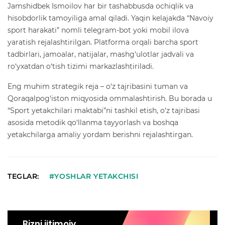
Jamshidbek Ismoilov har bir tashabbusda ochiqlik va
hisobdorlik tamoyiliga amal qiladi. Yaqin kelajakda “Navoiy
sport harakati” nomli telegram-bot yoki mobil ilova
yaratish rejalashtirilgan. Platforma orqali barcha sport
tadbirlari, jamoalar, natijalar, mashg‘ulotlar jadvali va
ro‘yxatdan o‘tish tizimi markazlashtiriladi.
Eng muhim strategik reja – o‘z tajribasini tuman va
Qoraqalpog‘iston miqyosida ommalashtirish. Bu borada u
“Sport yetakchilari maktabi”ni tashkil etish, o‘z tajribasi
asosida metodik qo‘llanma tayyorlash va boshqa
yetakchilarga amaliy yordam berishni rejalashtirgan.
TEGLAR:
#YOSHLAR YETAKCHISI
Bizni ijtimoiy