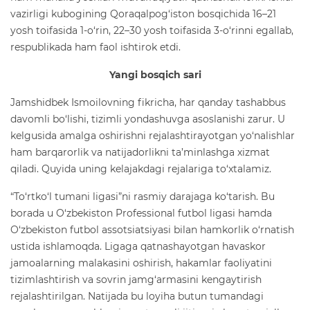
vazirligi kubogining Qoraqalpog‘iston bosqichida 16–21
yosh toifasida 1-o‘rin, 22–30 yosh toifasida 3-o‘rinni egallab,
respublikada ham faol ishtirok etdi.
Yangi bosqich sari
Jamshidbek Ismoilovning fikricha, har qanday tashabbus
davomli bo‘lishi, tizimli yondashuvga asoslanishi zarur. U
kelgusida amalga oshirishni rejalashtirayotgan yo‘nalishlar
ham barqarorlik va natijadorlikni ta’minlashga xizmat
qiladi. Quyida uning kelajakdagi rejalariga to‘xtalamiz.
“To‘rtko‘l tumani ligasi”ni rasmiy darajaga ko‘tarish. Bu
borada u O‘zbekiston Professional futbol ligasi hamda
O‘zbekiston futbol assotsiatsiyasi bilan hamkorlik o‘rnatish
ustida ishlamoqda. Ligaga qatnashayotgan havaskor
jamoalarning malakasini oshirish, hakamlar faoliyatini
tizimlashtirish va sovrin jamg‘armasini kengaytirish
rejalashtirilgan. Natijada bu loyiha butun tumandagi