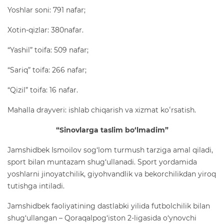
Yoshlar soni: 791 nafar;
Xotin-qizlar: 380nafar.
“Yashil” toifa: 509 nafar;
“Sariq” toifa: 266 nafar;
“Qizil” toifa: 16 nafar.
Mahalla drayveri: ishlab chiqarish va xizmat koʻrsatish.
“Sinovlarga taslim bo‘lmadim”
Jamshidbek Ismoilov sog‘lom turmush tarziga amal qiladi,
sport bilan muntazam shug‘ullanadi. Sport yordamida
yoshlarni jinoyatchilik, giyohvandlik va bekorchilikdan yiroq
tutishga intiladi.
Jamshidbek faoliyatining dastlabki yilida futbolchilik bilan
shug‘ullangan – Qoraqalpog‘iston 2-ligasida o‘ynovchi