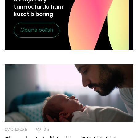
tarmoqlarda ham
kuzatib boring
Obuna bo`lish
07.08.2026
35