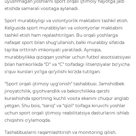
uyushmagan yoshlarni sport orqali ijtimoiy hayotga jalb
etishda samarali vositaga aylanadi.
Sport murabbiyligi va volontyorlik maktabini tashkil etish.
Kelgusida sport murabbiylari va volontyorlar maktabini
tashkil etish ham rejalashtirilgan. Bu orqali yoshlarga
nafaqat sport bilan shug‘ullanish, balki murabbiy sifatida
tajriba orttirish imkoniyati yaratiladi. Ayniqsa,
murabbiylikka qiziqqan yoshlar uchun futbol assotsiatsiyasi
bilan hamkorlikda “D” va “C” toifadagi litsenziyalar bo‘yicha
o‘quv kurslari yo‘lga qo‘yilishi ko‘zda tutilgan.
“Sport orqali ijtimoiy uyg‘onish” tashabbusi. Jamshidbek
jinoyatchilik, giyohvandlik va bekorchilikka qarshi
kurashishda sportning kuchli vosita ekanini chuqur anglab
yetgan. Shu bois, “sariq” va “qizil” toifaga kiruvchi yoshlar
uchun sport orqali ijtimoiy reabilitatsiya dasturlarini ishlab
chiqishni o‘ylamoqda.
Tashabbuslarni raqamlashtirish va monitoring qilish.