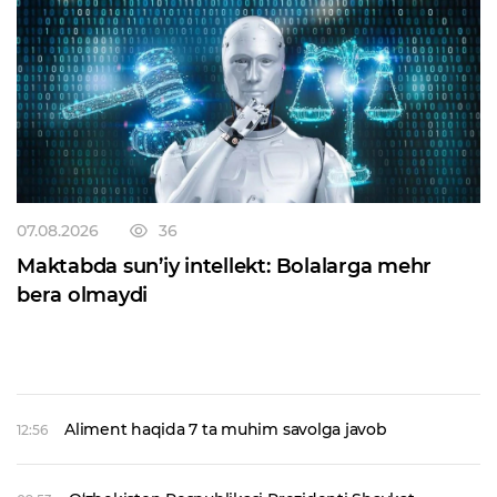
07.08.2026
36
Maktabda sun’iy intellekt: Bolalarga mehr
bera olmaydi
Aliment haqida 7 ta muhim savolga javob
12:56