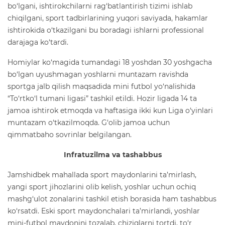
bo‘lgani, ishtirokchilarni rag‘batlantirish tizimi ishlab
chiqilgani, sport tadbirlarining yuqori saviyada, hakamlar
ishtirokida o‘tkazilgani bu boradagi ishlarni professional
darajaga ko‘tardi.
Homiylar ko‘magida tumandagi 18 yoshdan 30 yoshgacha
bo‘lgan uyushmagan yoshlarni muntazam ravishda
sportga jalb qilish maqsadida mini futbol yo‘nalishida
“To‘rtko‘l tumani ligasi” tashkil etildi. Hozir ligada 14 ta
jamoa ishtirok etmoqda va haftasiga ikki kun Liga o‘yinlari
muntazam o‘tkazilmoqda. G‘olib jamoa uchun
qimmatbaho sovrinlar belgilangan.
Infratuzilma va tashabbus
Jamshidbek mahallada sport maydonlarini ta’mirlash,
yangi sport jihozlarini olib kelish, yoshlar uchun ochiq
mashg‘ulot zonalarini tashkil etish borasida ham tashabbus
ko‘rsatdi. Eski sport maydonchalari ta’mirlandi, yoshlar
mini-futbol maydonini tozalab, chiziqlarni tortdi, to‘r