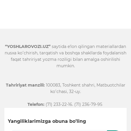
“YOSHLAROVOZI.UZ”
saytida eʼlon qilingan materiallardan
nusxa koʻchirish, tarqatish va boshqa shakllarda foydalanish
faqat tahririyat yozma roziligi bilan amalga oshirilishi
mumkin.
Tahririyat manzili:
100083, Toshkent shahri, Matbuotchilar
koʻchasi, 32-uy.
Telefon:
(71) 233-22-16. (71) 236-79-95
Yangiliklarimizga obuna bo’ling