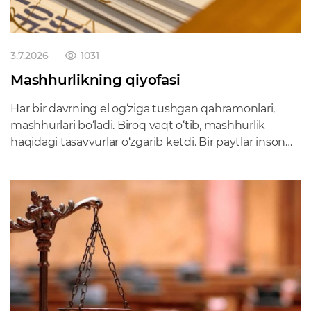
3.7.2026
1031
Mashhurlikning qiyofasi
Har bir davrning el og‘ziga tushgan qahramonlari,
mashhurlari bo‘ladi. Biroq vaqt o‘tib, mashhurlik
haqidagi tasavvurlar o‘zgarib ketdi. Bir paytlar inson
tanilishi uchun undan katta iste’dod, yillar davomida
qilingan mehnat yoki jamiyatga foydasi tegadigan
biror faoliyat talab qilingan. Taniqli jurnalist, yozuvchi,
olim yoki san’atkor bo‘lish uchun yillar chig‘irig‘idan
o‘tish shart bo‘lgan. Endi mezonlar mutlaqo o‘zgardi.
Internet asrida odamlarning diqqatini qanday yo‘l
bilan bo‘lsa ham jalb qila olishning o‘zi mashhurlik
poydevoriga aylandi. TikTok, Instagram va YouTube
kabi global platformalar klassik, qat’iy me’yorlarni
buzib tashladi. Ijtimoiy tarmoqni ochsangiz,