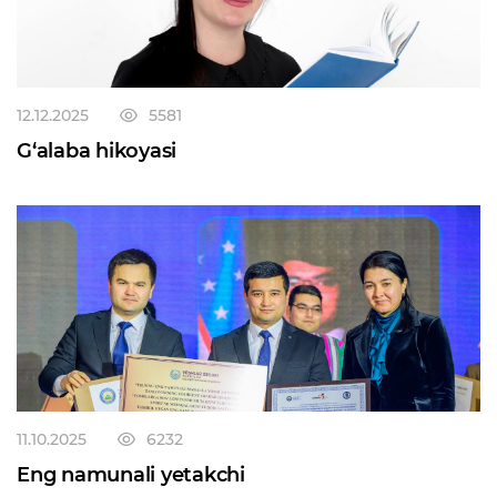
to‘liq o‘tab bo‘lgan shaxsga, o‘z hayotini sudlanganlik
tamg‘asidan xoli tarzda yangitdan boshlashiga imkon
beradi.
12.12.2025
5581
G‘alaba hikoyasi
11.10.2025
6232
Eng namunali yetakchi