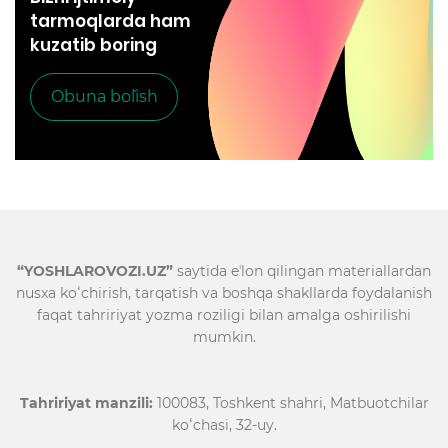
tarmoqlarda ham
kuzatib boring
Obuna bo`lish
“YOSHLAROVOZI.UZ”
saytida eʼlon qilingan materiallardan
nusxa koʻchirish, tarqatish va boshqa shakllarda foydalanish
faqat tahririyat yozma roziligi bilan amalga oshirilishi
mumkin.
Tahririyat manzili:
100083, Toshkent shahri, Matbuotchilar
koʻchasi, 32-uy.