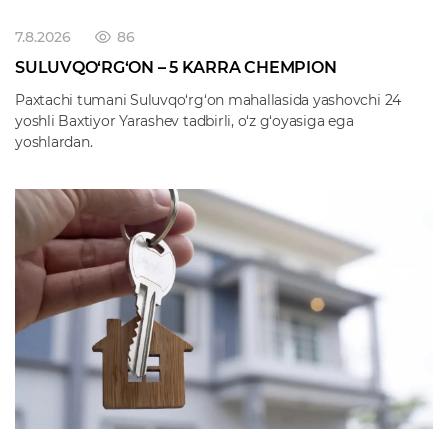
7.8.2026
86
SULUVQO‘RG‘ON – 5 KARRA CHEMPION
Paxtachi tumani Suluvqo‘rg‘on mahallasida yashovchi 24
yoshli Baxtiyor Yarashev tadbirli, o‘z g‘oyasiga ega
yoshlardan.