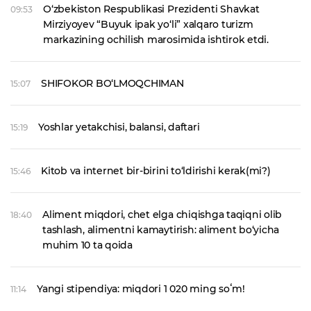
O‘zbekiston Respublikasi Prezidenti Shavkat
09:53
Mirziyoyev “Buyuk ipak yo‘li” xalqaro turizm
markazining ochilish marosimida ishtirok etdi.
SHIFOKOR BO‘LMOQCHIMAN
15:07
Yoshlar yetakchisi, balansi, daftari
15:19
Kitob va internet bir-birini to‘ldirishi kerak(mi?)
15:46
Aliment miqdori, chet elga chiqishga taqiqni olib
18:40
tashlash, alimentni kamaytirish: aliment bo‘yicha
muhim 10 ta qoida
Yangi stipendiya: miqdori 1 020 ming soʻm!
11:14