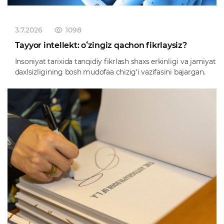
3.7.2026
1098
Tayyor intellekt: oʻzingiz qachon fikrlaysiz?
Insoniyat tarixida tanqidiy fikrlash shaxs erkinligi va jamiyat
daxlsizligining bosh mudofaa chizig‘i vazifasini bajargan.