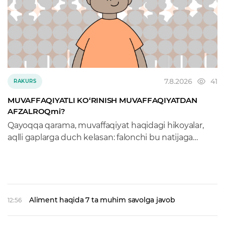
7.8.2026
41
RAKURS
MUVAFFAQIYATLI KO‘RINISH MUVAFFAQIYATDAN
AFZALROQmi?
Qayoqqa qarama, muvaffaqiyat haqidagi hikoyalar,
aqlli gaplarga duch kelasan: falonchi bu natijaga
qanday erishdi, u kabi bo‘lish uchun nima qilish
kerak... Kitob do‘konlari ham ruhlantiruvchi bitiklar
bilan to‘la. Yana podkastlar, vebinarlar...
Aliment haqida 7 ta muhim savolga javob
12:56