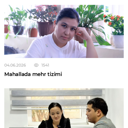
Yangi normalarga ko‘ra, o‘n sakkiz yoshga to‘lmagan
shaxs o‘z jinoyati uchun belgilangan jazoni to‘liq o‘tab
bo‘lgach, sudlanmagan hisoblanadi. Bu o‘zgarish
jinoyat sodir etgan yoshlarning keyingi hayotida
ijtimoiy reabilitatsiyaga qaytish imkoniyatini
kengaytiradi. Shu bilan birga, alohida ta’kidlab o‘tish
joizki mazkur imtiyoz o‘ta og‘ir jinoyat sodir etganlarga
yoki jazoni o‘tab bo‘lgach, yana qasddan yangi jinoyat
sodir etgan shaxslarga tatbiq etilmaydi. Shuningdek,
qonun bilan ozodlikni cheklash va ozodlikdan
04.06.2026
1541
mahrum etishning eng kam muddatlari ham
Mahallada mehr tizimi
qisqartirildi — avvalgi olti oylik chegara o‘rniga endi bir
oylik minimal jazo qo‘llanishi mumkin. Bu choralar
voyaga yetmagan shaxslar manfaatlarini himoya
qilish va jazo tizimini insonparvarlashtirishga
qaratilgan.Ta’kidlab o‘tish o‘rinliki, jinoyat kodeksining
vazifalari shaxsni, uning huquq va erkinliklarini,
jamiyat va davlat manfaatlarini, mulkni, tabiiy muhitni,
tinchlikni, insoniyat xavfsizligini jinoiy tajovuzlardan