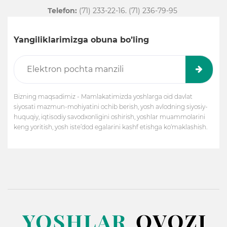
Telefon:
(71) 233-22-16. (71) 236-79-95
Yangiliklarimizga obuna bo’ling
Bizning maqsadimiz - Mamlakatimizda yoshlarga oid davlat
siyosati mazmun-mohiyatini ochib berish, yosh avlodning siyosiy-
huquqiy, iqtisodiy savodxonligini oshirish, yoshlar muammolarini
keng yoritish, yosh iste’dod egalarini kashf etishga ko‘maklashish.