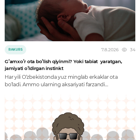
7.8.2026
34
RAKURS
Gʻamxoʻr ota boʻlish qiyinmi? Yoki tabiat yaratgan,
jamiyati oʻldirgan instinkt
Har yili O‘zbekistonda yuz minglab erkaklar ota
bo‘ladi. Ammo ularning aksariyati farzandi
tug‘ilganidan keyingi eng muhim kunlarni
tug‘uruqxona va uy o‘rtasida emas, ishxonada
o‘tkazadi.