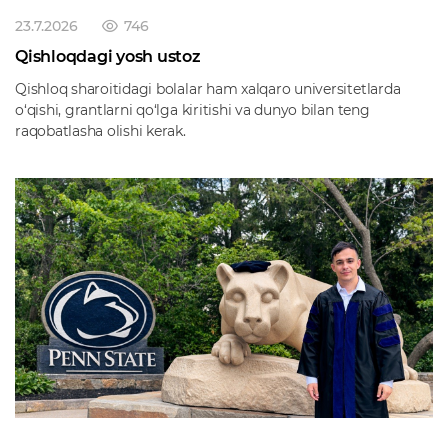
23.7.2026
746
Qishloqdagi yosh ustoz
Qishloq sharoitidagi bolalar ham xalqaro universitetlarda
o‘qishi, grantlarni qo‘lga kiritishi va dunyo bilan teng
raqobatlasha olishi kerak.