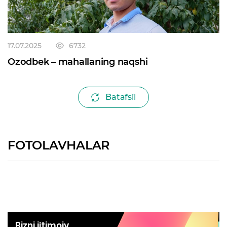
17.07.2025
6732
Ozodbek – mahallaning naqshi
Batafsil
FOTOLAVHALAR
Bizni ijtimoiy