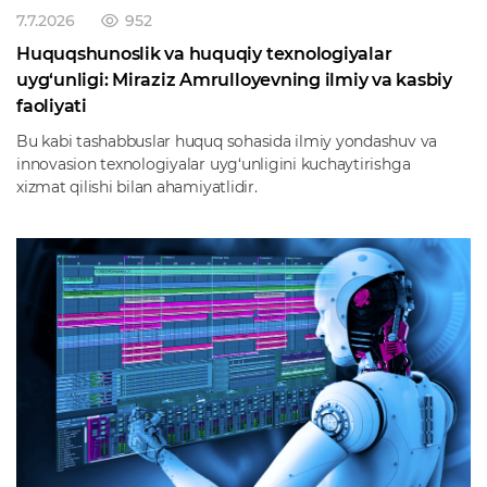
7.7.2026
952
Huquqshunoslik va huquqiy texnologiyalar
uyg‘unligi: Miraziz Amrulloyevning ilmiy va kasbiy
faoliyati
Bu kabi tashabbuslar huquq sohasida ilmiy yondashuv va
innovasion texnologiyalar uyg‘unligini kuchaytirishga
xizmat qilishi bilan ahamiyatlidir.