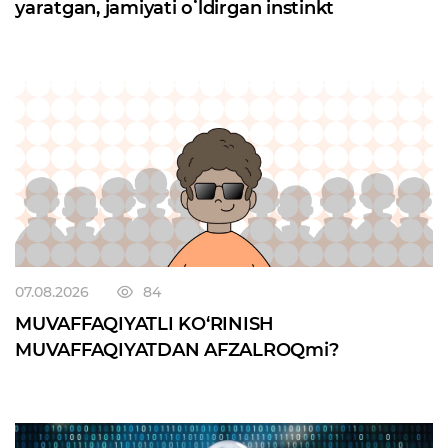
yaratgan, jamiyati oʻldirgan instinkt
07.08.2026
84
MUVAFFAQIYATLI KO‘RINISH
MUVAFFAQIYATDAN AFZALROQmi?