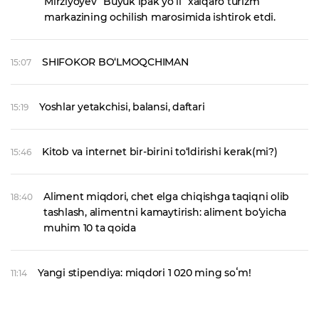
Mirziyoyev “Buyuk ipak yo‘li” xalqaro turizm
markazining ochilish marosimida ishtirok etdi.
SHIFOKOR BO‘LMOQCHIMAN
15:07
Yoshlar yetakchisi, balansi, daftari
15:19
Kitob va internet bir-birini to‘ldirishi kerak(mi?)
15:46
Aliment miqdori, chet elga chiqishga taqiqni olib
18:40
tashlash, alimentni kamaytirish: aliment bo‘yicha
muhim 10 ta qoida
Yangi stipendiya: miqdori 1 020 ming soʻm!
11:14