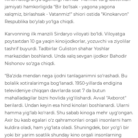
jamiyati hamkorligida "Bir bo‘lsak - yagona yagona
xalqmiz, birlashsak - Vatanmiz!" shiori ostida "Kinokarvon"
Respublika bo‘ylab yo‘lga chiqdi.
Karvonning ilk manzili Sirdaryo viloyati bo‘ldi. Viloyatga
poytaxtdan 10 ga yaqin kinoijodkorlar, yozuvchi va ziyolilar
tashrif buyurdi. Tadbirlar Guliston shahar Yoshlar
markazidan boshlandi. Unda xalq sevgan ijodkor Bahodir
Nishonov so‘zga chiqdi.
"Ba'zida mendan nega ijodni tanlaganimni so‘rashadi. Bu
bolalik xotiralarimga bog‘lanadi. 1950-yillarda endigina
televideniye chiqqan davrlarda soat 7 da butun
mahalladagilar bizni hovlida yig‘ilishardi. Avval "Axborot"
berilardi. Undan keyin esa hind kinolari boshlanardi. Ularni
hamma yig‘lab ko‘rardi. Shu sabab kinoga mehr uyg‘ongan.
Axir bu kasb egalari o‘z qahramonlari orqali insonlarni ham
kuldira oladi, ham yig‘lata oladi. Shuningdek, bor yo‘g‘i bir
yoki bir yarim soatlik shunday kino orqali insonlarning