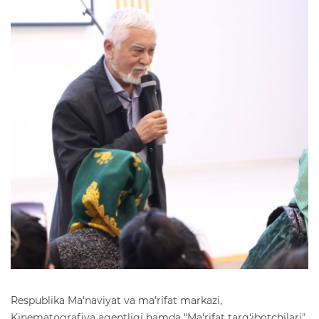
Respublika Ma'naviyat va ma'rifat markazi,
Kinematografiya agentligi hamda "Ma'rifat targ‘ibotchilari"