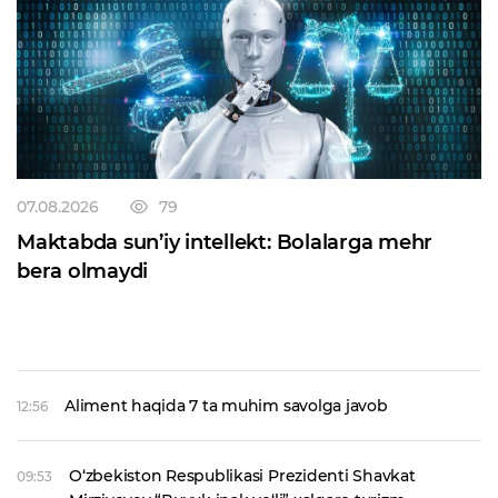
07.08.2026
79
Maktabda sun’iy intellekt: Bolalarga mehr
bera olmaydi
Aliment haqida 7 ta muhim savolga javob
12:56
O‘zbekiston Respublikasi Prezidenti Shavkat
09:53