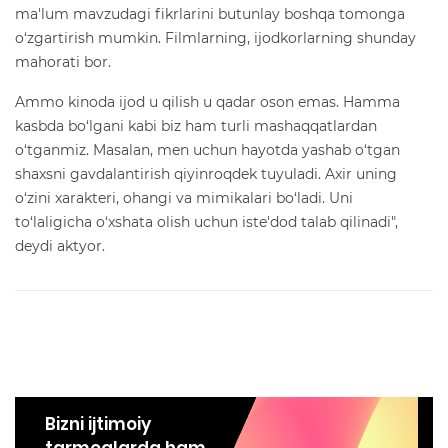
ma'lum mavzudagi fikrlarini butunlay boshqa tomonga
o‘zgartirish mumkin. Filmlarning, ijodkorlarning shunday
mahorati bor.
Ammo kinoda ijod u qilish u qadar oson emas. Hamma
kasbda bo‘lgani kabi biz ham turli mashaqqatlardan
o‘tganmiz. Masalan, men uchun hayotda yashab o‘tgan
shaxsni gavdalantirish qiyinroqdek tuyuladi. Axir uning
o‘zini xarakteri, ohangi va mimikalari bo‘ladi. Uni
to‘laligicha o‘xshata olish uchun iste'dod talab qilinadi",
deydi aktyor.
Bizni ijtimoiy