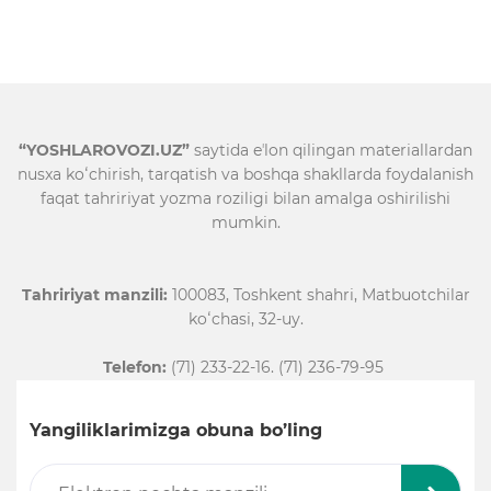
“YOSHLAROVOZI.UZ”
saytida eʼlon qilingan materiallardan
nusxa koʻchirish, tarqatish va boshqa shakllarda foydalanish
faqat tahririyat yozma roziligi bilan amalga oshirilishi
mumkin.
Tahririyat manzili:
100083, Toshkent shahri, Matbuotchilar
koʻchasi, 32-uy.
Telefon:
(71) 233-22-16. (71) 236-79-95
Yangiliklarimizga obuna bo’ling