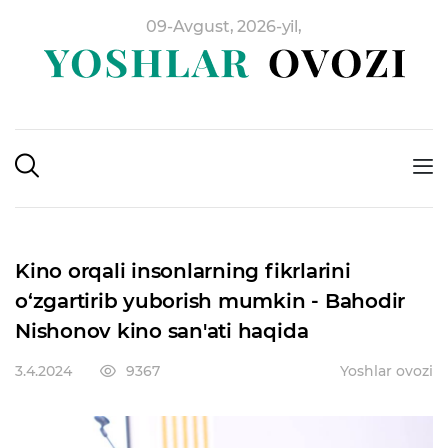
09-Avgust, 2026-yil,
Kino orqali insonlarning fikrlarini
o‘zgartirib yuborish mumkin - Bahodir
Nishonov kino san'ati haqida
3.4.2024
9367
Yoshlar ovozi