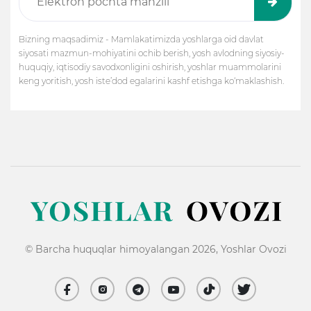
Bizning maqsadimiz - Mamlakatimizda yoshlarga oid davlat
siyosati mazmun-mohiyatini ochib berish, yosh avlodning siyosiy-
huquqiy, iqtisodiy savodxonligini oshirish, yoshlar muammolarini
keng yoritish, yosh iste’dod egalarini kashf etishga ko‘maklashish.
© Barcha huquqlar himoyalangan 2026, Yoshlar Ovozi