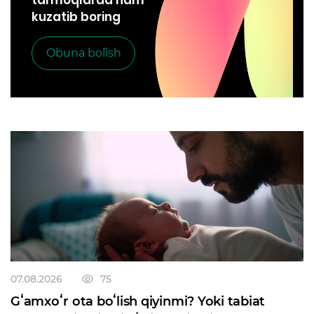
tarmoqlarda ham
kuzatib boring
Obuna bo`lish
07.08.2026
75
Gʻamxoʻr ota boʻlish qiyinmi? Yoki tabiat