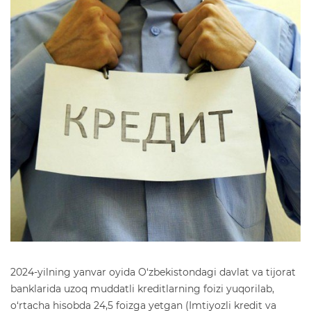
2024-yilning yanvar oyida O‘zbekistondagi davlat va tijorat
banklarida uzoq muddatli kreditlarning foizi yuqorilab,
o‘rtacha hisobda 24,5 foizga yetgan (Imtiyozli kredit va