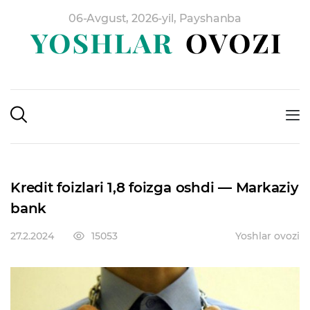
06-Avgust, 2026-yil, Payshanba
Kredit foizlari 1,8 foizga oshdi — Markaziy
bank
27.2.2024
15053
Yoshlar ovozi