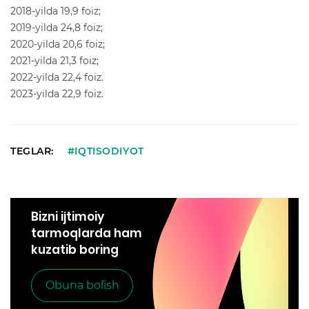
2018-yilda 19,9 foiz;
2019-yilda 24,8 foiz;
2020-yilda 20,6 foiz;
2021-yilda 21,3 foiz;
2022-yilda 22,4 foiz.
2023-yilda 22,9 foiz.
TEGLAR:
#IQTISODIYOT
Bizni ijtimoiy
tarmoqlarda ham
kuzatib boring
Obuna bo`lish