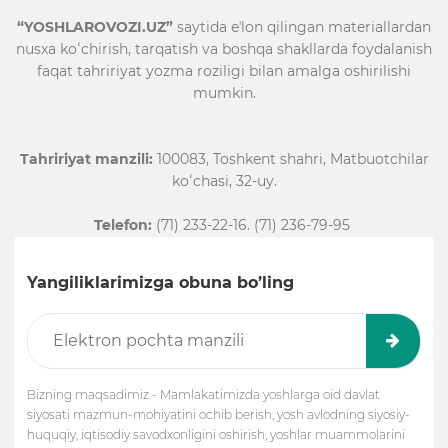
“YOSHLAROVOZI.UZ”
saytida eʼlon qilingan materiallardan
nusxa koʻchirish, tarqatish va boshqa shakllarda foydalanish
faqat tahririyat yozma roziligi bilan amalga oshirilishi
mumkin.
Tahririyat manzili:
100083, Toshkent shahri, Matbuotchilar
koʻchasi, 32-uy.
Telefon:
(71) 233-22-16. (71) 236-79-95
Yangiliklarimizga obuna bo’ling
Bizning maqsadimiz - Mamlakatimizda yoshlarga oid davlat
siyosati mazmun-mohiyatini ochib berish, yosh avlodning siyosiy-
huquqiy, iqtisodiy savodxonligini oshirish, yoshlar muammolarini