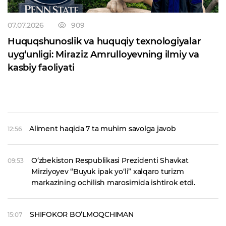
07.07.2026
909
Huquqshunoslik va huquqiy texnologiyalar
uyg‘unligi: Miraziz Amrulloyevning ilmiy va
kasbiy faoliyati
Aliment haqida 7 ta muhim savolga javob
12:56
O‘zbekiston Respublikasi Prezidenti Shavkat
09:53
Mirziyoyev “Buyuk ipak yo‘li” xalqaro turizm
markazining ochilish marosimida ishtirok etdi.
SHIFOKOR BO‘LMOQCHIMAN
15:07