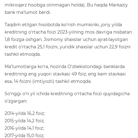
mikroqarz hisobga olinmagan holda). Bu haqda Markaziy
bank
ma’lumot berdi.
Taqdim etilgan hisobotda ko‘rish mumkinki, joriy yilda
kreditning o‘rtacha foizi 2023-yilning mos davriga nisbatan
1,8 foizga oshgan. Jismoniy shaxslar uchun ajratilayotgan
kredit o‘rtacha 25,1 foizni, yuridik shaxslar uchun 22,9 foizni
tashkil etmoqda.
Ma’lumotlarga ko‘ra, hozirda O‘zbekistondagi banklarda
kreditning eng yuqori stavkasi 49 foiz, eng kam stavkasi
esa, 14 foizni (imtiyozli) tashkil etmoqda.
So‘nggi o‘n yil ichida kreditning o‘rtacha foizi quyidagicha
o‘zgargan:
2014-yilda 16,2 foiz;
2015-yilda 14,2 foiz;
2016-yilda 14,1 foiz;
2017-yilda 15,0 foiz;