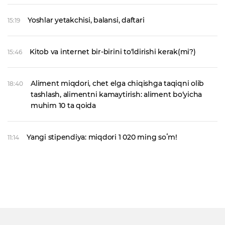
Yoshlar yetakchisi, balansi, daftari
15:19
Kitob va internet bir-birini to‘ldirishi kerak(mi?)
15:46
Aliment miqdori, chet elga chiqishga taqiqni olib
18:40
tashlash, alimentni kamaytirish: aliment bo‘yicha
muhim 10 ta qoida
Yangi stipendiya: miqdori 1 020 ming soʻm!
11:14