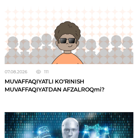
07.08.2026
111
MUVAFFAQIYATLI KO‘RINISH
MUVAFFAQIYATDAN AFZALROQmi?