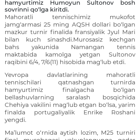
hamyurtimiz Humoyun Sultonov bosh
sovrinni qo‘lga kiritdi.
Mahoratli tennischimiz mukofot
jamg‘armasi 25 ming AQSH dollari bo‘lgan
mazkur turnir finalida fransiyalik Jyul Mari
bilan kuch sinashdi.Murosasiz kechgan
bahs yakunida Namangan tennis
maktabida kamolga yetgan Sultonov
raqibini 6/4, 7/6(11) hisobida mag‘lub etdi.
Yevropa davlatlarining mahoratli
tennischilari qatnashgan turnirda
hamyurtimiz finalgacha bo‘lgan
bellashuvlarning saralash bosqichida
Chehiya vakilini mag‘lub etgan bo‘lsa, yarim
finalda portugaliyalik Enrike Roshani
yengdi.
Ma’lumot o‘rnida aytish lozim, M25 turniri