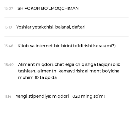
SHIFOKOR BO‘LMOQCHIMAN
15:07
Yoshlar yetakchisi, balansi, daftari
15:19
Kitob va internet bir-birini to‘ldirishi kerak(mi?)
15:46
Aliment miqdori, chet elga chiqishga taqiqni olib
18:40
tashlash, alimentni kamaytirish: aliment bo‘yicha
muhim 10 ta qoida
Yangi stipendiya: miqdori 1 020 ming soʻm!
11:14