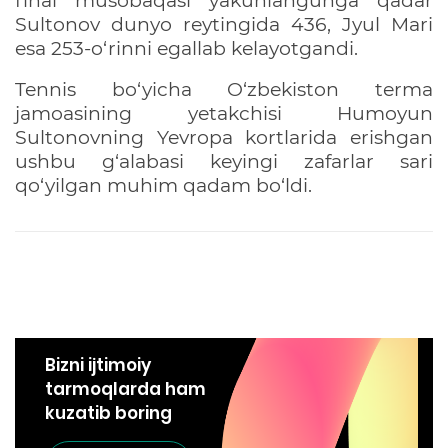
final musobaqasi yakunlangunga qadar
Sultonov dunyo reytingida 436, Jyul Mari
esa 253-o‘rinni egallab kelayotgandi.
Tennis bo‘yicha O‘zbekiston terma
jamoasining yetakchisi Humoyun
Sultonovning Yevropa kortlarida erishgan
ushbu g‘alabasi keyingi zafarlar sari
qo‘yilgan muhim qadam bo‘ldi.
Bizni ijtimoiy
tarmoqlarda ham
kuzatib boring