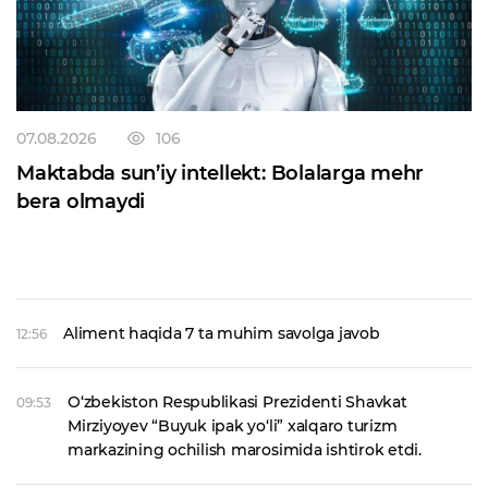
07.08.2026
106
Maktabda sun’iy intellekt: Bolalarga mehr
bera olmaydi
Aliment haqida 7 ta muhim savolga javob
12:56
O‘zbekiston Respublikasi Prezidenti Shavkat
09:53
Mirziyoyev “Buyuk ipak yo‘li” xalqaro turizm
markazining ochilish marosimida ishtirok etdi.