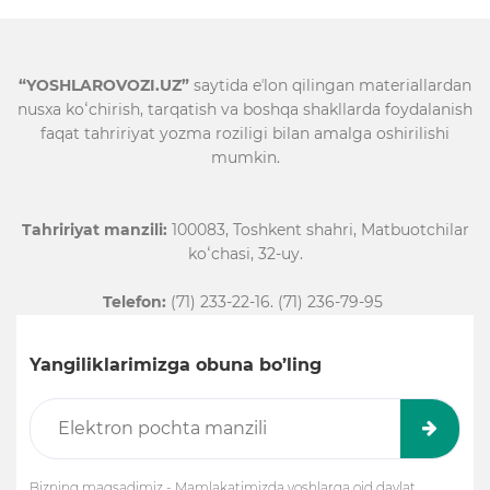
“YOSHLAROVOZI.UZ”
saytida eʼlon qilingan materiallardan
nusxa koʻchirish, tarqatish va boshqa shakllarda foydalanish
faqat tahririyat yozma roziligi bilan amalga oshirilishi
mumkin.
Tahririyat manzili:
100083, Toshkent shahri, Matbuotchilar
koʻchasi, 32-uy.
Telefon:
(71) 233-22-16. (71) 236-79-95
Yangiliklarimizga obuna bo’ling
Bizning maqsadimiz - Mamlakatimizda yoshlarga oid davlat