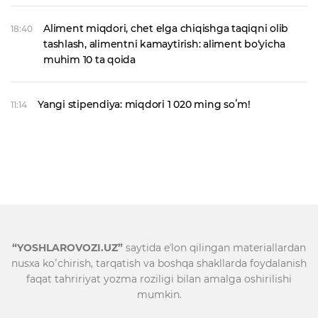
Aliment miqdori, chet elga chiqishga taqiqni olib
18:40
tashlash, alimentni kamaytirish: aliment bo‘yicha
muhim 10 ta qoida
Yangi stipendiya: miqdori 1 020 ming soʻm!
11:14
“YOSHLAROVOZI.UZ”
saytida eʼlon qilingan materiallardan
nusxa koʻchirish, tarqatish va boshqa shakllarda foydalanish
faqat tahririyat yozma roziligi bilan amalga oshirilishi
mumkin.