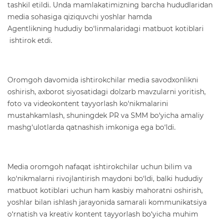
tashkil etildi. Unda mamlakatimizning barcha hududlaridan
media sohasiga qiziquvchi yoshlar hamda
Agentlikning hududiy bo‘linmalaridagi matbuot kotiblari
ishtirok etdi.
Oromgoh davomida ishtirokchilar media savodxonlikni
oshirish,
axborot siyosatidagi dolzarb mavzularni
yoritish,
foto va videokontent tayyorlash
ko‘nikmalarini
mustahkamlash, shuningdek
PR va SMM
bo‘yicha amaliy
mashg‘ulotlarda qatnashish imkoniga ega bo‘ldi.
Media oromgoh nafaqat ishtirokchilar uchun bilim va
ko‘nikmalarni rivojlantirish maydoni bo‘ldi, balki hududiy
matbuot kotiblari uchun ham kasbiy mahoratni oshirish,
yoshlar bilan ishlash jarayonida samarali kommunikatsiya
o‘rnatish va kreativ kontent tayyorlash bo‘yicha muhim