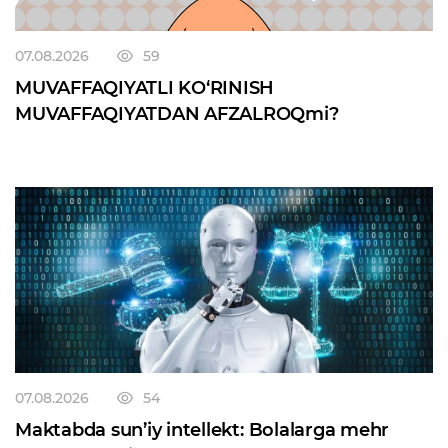
07.08.2026
59
MUVAFFAQIYATLI KO‘RINISH
MUVAFFAQIYATDAN AFZALROQmi?
07.08.2026
54
Maktabda sun’iy intellekt: Bolalarga mehr