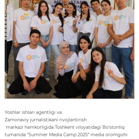
Yoshlar ishlari agentligi
va
Zamonaviy jurnalistikani rivojlantirish
markazi hamkorligida Toshkent viloyatidagi Bo‘stonliq
tumanida
“Summer Media Camp 2025”
media oromgohi