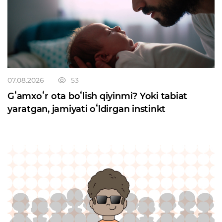
07.08.2026
53
Gʻamxoʻr ota boʻlish qiyinmi? Yoki tabiat
yaratgan, jamiyati oʻldirgan instinkt