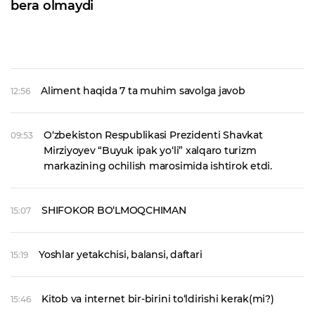
bera olmaydi
Aliment haqida 7 ta muhim savolga javob
12:56
O‘zbekiston Respublikasi Prezidenti Shavkat
09:53
Mirziyoyev “Buyuk ipak yo‘li” xalqaro turizm
markazining ochilish marosimida ishtirok etdi.
SHIFOKOR BO‘LMOQCHIMAN
15:07
Yoshlar yetakchisi, balansi, daftari
15:19
Kitob va internet bir-birini to‘ldirishi kerak(mi?)
15:46