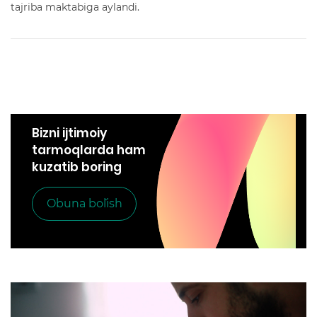
tajriba maktabiga aylandi.
Bizni ijtimoiy
tarmoqlarda ham
kuzatib boring
Obuna bo`lish