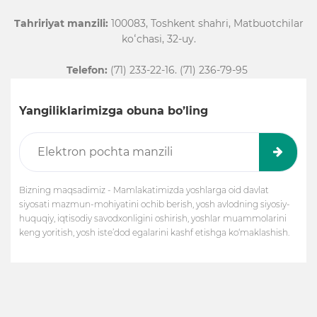
Tahririyat manzili:
100083, Toshkent shahri, Matbuotchilar
koʻchasi, 32-uy.
Telefon:
(71) 233-22-16. (71) 236-79-95
Yangiliklarimizga obuna bo’ling
Bizning maqsadimiz - Mamlakatimizda yoshlarga oid davlat
siyosati mazmun-mohiyatini ochib berish, yosh avlodning siyosiy-
huquqiy, iqtisodiy savodxonligini oshirish, yoshlar muammolarini
keng yoritish, yosh iste’dod egalarini kashf etishga ko‘maklashish.