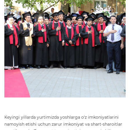
Keyingi yillarda yurtimizda yoshlarga o‘z imkoniyatlarini
namoyish etishi uchun zarur imkoniyat va shart-sharoitlar