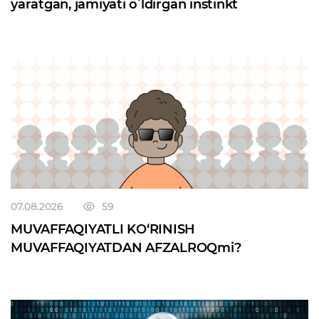
yaratgan, jamiyati oʻldirgan instinkt
07.08.2026
59
MUVAFFAQIYATLI KO‘RINISH
MUVAFFAQIYATDAN AFZALROQmi?