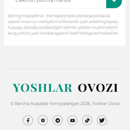
Bizning maqsadimiz - Mamlakatimizda yoshlarga oid davlat
siyosati mazmun-mohiyatini ochib berish, yosh avlodning siyosiy-
huquqiy, iqtisodiy savodxonligini oshirish, yoshlar muammolarini
keng yoritish, yosh iste’dod egalarini kashf etishga ko‘maklashish.
© Barcha huquqlar himoyalangan 2026, Yoshlar Ovozi