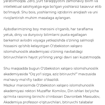
yaratilmoqda. Zero, yurt taraqqiyotini zamonaviy bilim va
intellektual salohiyatga ega bo‘lgan yoshlarsiz tasavvur etib
bo‘lmaydi. Shu bois, yoshlarning iqtidorini aniqlash va uni
rivojlantirish muhim masalaga aylangan.
Ajdodlarimizning boy merosini o‘rganib, har taraflama
yetuk, diniy va dunyoviy bilimlarni puxta egallagan
barkamol avlodni voyaga yetkazishda o‘zining salmoqli
hissasini qo‘shib kelayotgan O‘zbekiston xalqaro
islomshunoslik akademiyasi o‘zining navbatdagi
bitiruvchilarini hayot yo‘lining yangi davri sari kuzatmoqda.
Shu maqsadda bugun O‘zbekiston xalqaro islomshunoslik
akademiyasida “Oq yo‘l sizga, aziz bitiruvchi!” mavzusida
ma’naviy-ma’rifiy tadbir o‘tkazildi.
Mazkur marosimda O‘zbekiston xalqaro islomshunoslik
akademiyasi rektori Muzaffar Komilov, Din ishlari bo‘yicha
qo‘mita raisining birinchi o‘rinbosari Davronbek Maxsudov,
Akademiya professor-o‘qituvchilari, bitiruvchi talabalar