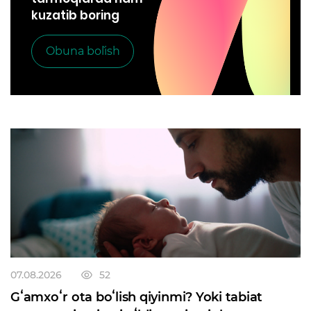
kuzatib boring
Obuna bo`lish
07.08.2026
52
Gʻamxoʻr ota boʻlish qiyinmi? Yoki tabiat