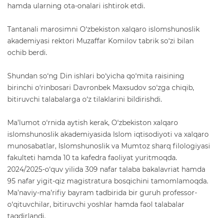
hamda ularning ota-onalari ishtirok etdi.
Tantanali marosimni O‘zbekiston xalqaro islomshunoslik
akademiyasi rektori Muzaffar Komilov tabrik so‘zi bilan
ochib berdi.
Shundan so‘ng Din ishlari bo‘yicha qo‘mita raisining
birinchi o‘rinbosari Davronbek Maxsudov so‘zga chiqib,
bitiruvchi talabalarga o‘z tilaklarini bildirishdi.
Ma’lumot o‘rnida aytish kerak, O‘zbekiston xalqaro
islomshunoslik akademiyasida Islom iqtisodiyoti va xalqaro
munosabatlar, Islomshunoslik va Mumtoz sharq filologiyasi
fakulteti hamda 10 ta kafedra faoliyat yuritmoqda.
2024/2025-o‘quv yilida 309 nafar talaba bakalavriat hamda
95 nafar yigit-qiz magistratura bosqichini tamomlamoqda.
Ma’naviy-ma’rifiy bayram tadbirida bir guruh professor-
o‘qituvchilar, bitiruvchi yoshlar hamda faol talabalar
taqdirlandi.