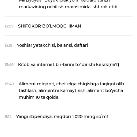
Mirziyoyev “Buyuk ipak yo‘li” xalqaro turizm
markazining ochilish marosimida ishtirok etdi.
SHIFOKOR BO‘LMOQCHIMAN
15:07
Yoshlar yetakchisi, balansi, daftari
15:19
Kitob va internet bir-birini to‘ldirishi kerak(mi?)
15:46
Aliment miqdori, chet elga chiqishga taqiqni olib
18:40
tashlash, alimentni kamaytirish: aliment bo‘yicha
muhim 10 ta qoida
Yangi stipendiya: miqdori 1 020 ming soʻm!
11:14