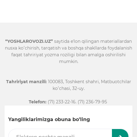
“YOSHLAROVOZI.UZ”
saytida eʼlon qilingan materiallardan
nusxa koʻchirish, tarqatish va boshqa shakllarda foydalanish
faqat tahririyat yozma roziligi bilan amalga oshirilishi
mumkin.
Tahririyat manzili:
100083, Toshkent shahri, Matbuotchilar
koʻchasi, 32-uy.
Telefon:
(71) 233-22-16. (71) 236-79-95
Yangiliklarimizga obuna bo’ling