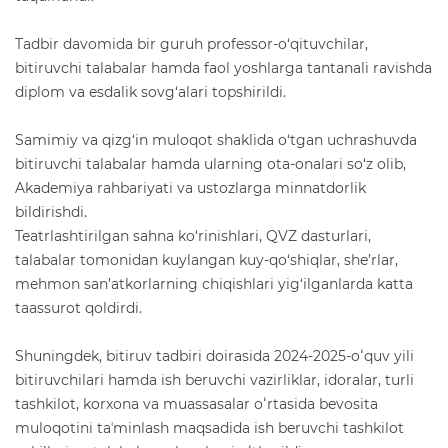
Tadbir davomida bir guruh professor-o‘qituvchilar,
bitiruvchi talabalar hamda faol yoshlarga tantanali ravishda
diplom va esdalik sovg‘alari topshirildi.
Samimiy va qizg‘in muloqot shaklida o‘tgan uchrashuvda
bitiruvchi talabalar hamda ularning ota-onalari so‘z olib,
Akademiya rahbariyati va ustozlarga minnatdorlik
bildirishdi.
Teatrlashtirilgan sahna ko‘rinishlari, QVZ dasturlari,
talabalar tomonidan kuylangan kuy-qo‘shiqlar, she’rlar,
mehmon san’atkorlarning chiqishlari yig‘ilganlarda katta
taassurot qoldirdi.
Shuningdek, bitiruv tadbiri doirasida 2024-2025-oʻquv yili
bitiruvchilari hamda ish beruvchi vazirliklar, idoralar, turli
tashkilot, korxona va muassasalar oʻrtasida bevosita
muloqotini taʼminlash maqsadida ish beruvchi tashkilot