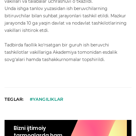
vakillari va talabalar uchrashuvi oʻtkazildi.
Unda ishga tanlov yuzasidan ish beruvchilarning
bitiruvchilar bilan suhbat jarayonlari tashkil etildi. Mazkur
jarayonda 10 ga yaqin davlat va nodavlat tashkilotlarining
vakillari ishtirok etdi.
Tadbirda faollik ko‘rsatgan bir guruh ish beruvchi
tashkilotlar vakillariga Akademiya tomonidan esdalik
sovg‘alari hamda tashakkurnomalar topshirildi.
TEGLAR:
#YANGILIKLAR
Bizni ijtimoiy
tarmoqlarda ham