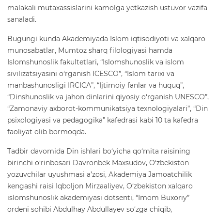
malakali mutaxassislarini kamolga yetkazish ustuvor vazifa
sanaladi.
Bugungi kunda Akademiyada Islom iqtisodiyoti va xalqaro
munosabatlar, Mumtoz sharq filologiyasi hamda
Islomshunoslik fakultetlari, “Islomshunoslik va islom
sivilizatsiyasini o‘rganish ICESCO”, “Islom tarixi va
manbashunosligi IRCICA”, “Ijtimoiy fanlar va huquq”,
“Dinshunoslik va jahon dinlarini qiyosiy o‘rganish UNESCO”,
“Zamonaviy axborot-kommunikatsiya texnologiyalari”, “Din
psixologiyasi va pedagogika” kafedrasi kabi 10 ta kafedra
faoliyat olib bormoqda.
Tadbir davomida Din ishlari bo‘yicha qo‘mita raisining
birinchi o‘rinbosari Davronbek Maxsudov, O‘zbekiston
yozuvchilar uyushmasi a’zosi, Akademiya Jamoatchilik
kengashi raisi Iqboljon Mirzaaliyev, O‘zbekiston xalqaro
islomshunoslik akademiyasi dotsenti, “Imom Buxoriy”
ordeni sohibi Abdulhay Abdullayev so‘zga chiqib,