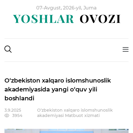
07-Avgust, 2026-yil, Juma
O‘zbekiston xalqaro islomshunoslik
akademiyasida yangi o‘quv yili
boshlandi
3.9.2025
O‘zbekiston xalqaro islomshunoslik
3954
akademiyasi Matbuot xizmati