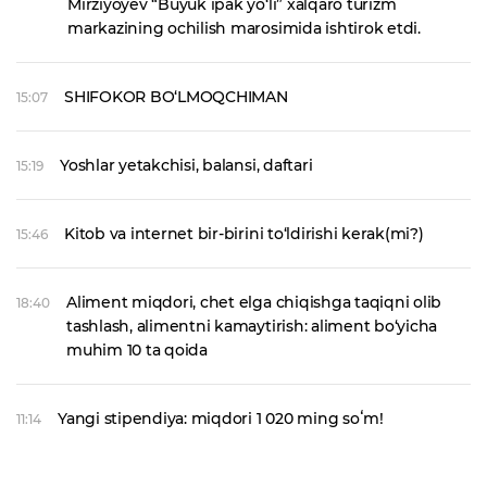
Mirziyoyev “Buyuk ipak yo‘li” xalqaro turizm
markazining ochilish marosimida ishtirok etdi.
SHIFOKOR BO‘LMOQCHIMAN
15:07
Yoshlar yetakchisi, balansi, daftari
15:19
Kitob va internet bir-birini to‘ldirishi kerak(mi?)
15:46
Aliment miqdori, chet elga chiqishga taqiqni olib
18:40
tashlash, alimentni kamaytirish: aliment bo‘yicha
muhim 10 ta qoida
Yangi stipendiya: miqdori 1 020 ming soʻm!
11:14