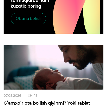
tarmoqlarda ham
kuzatib boring
Obuna bo`lish
07.08.2026
18
Gʻamxoʻr ota boʻlish qiyinmi? Yoki tabiat