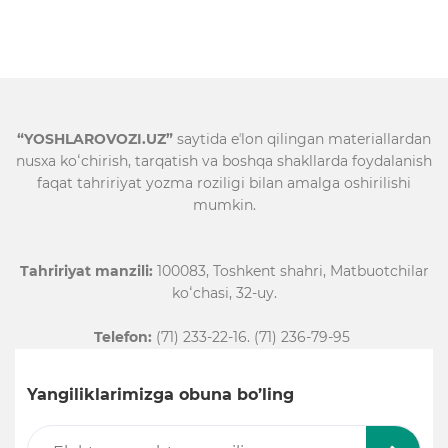
“YOSHLAROVOZI.UZ”
saytida eʼlon qilingan materiallardan
nusxa koʻchirish, tarqatish va boshqa shakllarda foydalanish
faqat tahririyat yozma roziligi bilan amalga oshirilishi
mumkin.
Tahririyat manzili:
100083, Toshkent shahri, Matbuotchilar
koʻchasi, 32-uy.
Telefon:
(71) 233-22-16. (71) 236-79-95
Yangiliklarimizga obuna bo’ling