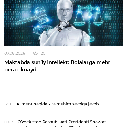
07.08.2026
20
Maktabda sun’iy intellekt: Bolalarga mehr
bera olmaydi
Aliment haqida 7 ta muhim savolga javob
12:56
O‘zbekiston Respublikasi Prezidenti Shavkat
09:53