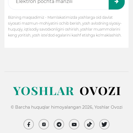
Bizning maqsadimiz - Mamlakatimizda yoshlarga oid davlat
siyosati mazmun-mohiyatini ochib berish, yosh avlodning siyosiy-
huquqiy, iqtisodiy savodxonligini oshirish, yoshlar muammolarini
keng yoritish, yosh iste’dod egalarini kashf etishga ko‘maklashish.
© Barcha huquqlar himoyalangan 2026, Yoshlar Ovozi