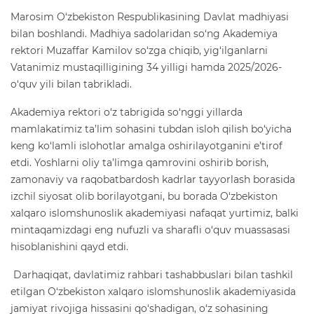
Marosim O‘zbekiston Respublikasining Davlat madhiyasi
bilan boshlandi. Madhiya sadolaridan so‘ng Akademiya
rektori Muzaffar Kamilov so‘zga chiqib, yig‘ilganlarni
Vatanimiz mustaqilligining 34 yilligi hamda 2025/2026-
o‘quv yili bilan tabrikladi.
Akademiya rektori o‘z tabrigida so‘nggi yillarda
mamlakatimiz ta’lim sohasini tubdan isloh qilish bo‘yicha
keng ko‘lamli islohotlar amalga oshirilayotganini e’tirof
etdi. Yoshlarni oliy ta’limga qamrovini oshirib borish,
zamonaviy va raqobatbardosh kadrlar tayyorlash borasida
izchil siyosat olib borilayotgani, bu borada O‘zbekiston
xalqaro islomshunoslik akademiyasi nafaqat yurtimiz, balki
mintaqamizdagi eng nufuzli va sharafli o‘quv muassasasi
hisoblanishini qayd etdi.
Darhaqiqat, davlatimiz rahbari tashabbuslari bilan tashkil
etilgan O‘zbekiston xalqaro islomshunoslik akademiyasida
jamiyat rivojiga hissasini qo‘shadigan, o‘z sohasining