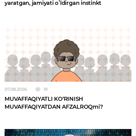
yaratgan, jamiyati oʻldirgan instinkt
07.08.2026
19
MUVAFFAQIYATLI KO‘RINISH
MUVAFFAQIYATDAN AFZALROQmi?