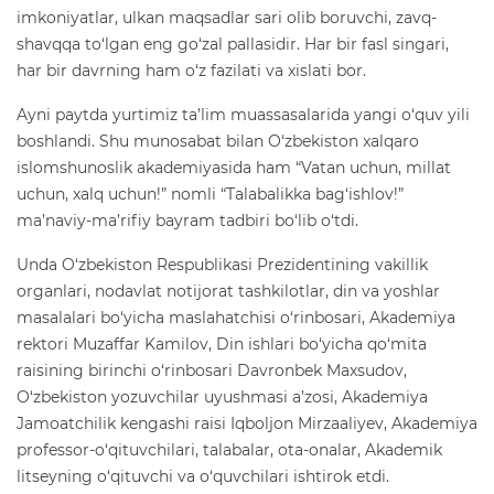
imkoniyatlar, ulkan maqsadlar sari olib boruvchi, zavq-
shavqqa to‘lgan eng go‘zal pallasidir. Har bir fasl singari,
har bir davrning ham o‘z fazilati va xislati bor.
Ayni paytda yurtimiz ta’lim muassasalarida yangi o‘quv yili
boshlandi. Shu munosabat bilan O‘zbekiston xalqaro
islomshunoslik akademiyasida ham “Vatan uchun, millat
uchun, xalq uchun!” nomli “Talabalikka bag‘ishlov!”
ma’naviy-ma’rifiy bayram tadbiri bo‘lib o‘tdi.
Unda O‘zbekiston Respublikasi Prezidentining vakillik
organlari, nodavlat notijorat tashkilotlar, din va yoshlar
masalalari bo‘yicha maslahatchisi o‘rinbosari, Akademiya
rektori Muzaffar Kamilov, Din ishlari bo‘yicha qo‘mita
raisining birinchi o‘rinbosari Davronbek Maxsudov,
O‘zbekiston yozuvchilar uyushmasi a’zosi, Akademiya
Jamoatchilik kengashi raisi Iqboljon Mirzaaliyev, Akademiya
professor-o‘qituvchilari, talabalar, ota-onalar, Akademik
litseyning o‘qituvchi va o‘quvchilari ishtirok etdi.