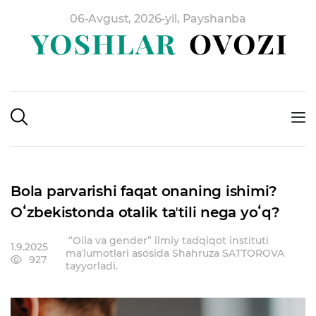
06-Avgust, 2026-yil, Payshanba
Bola parvarishi faqat onaning ishimi?
Oʻzbekistonda otalik taʼtili nega yoʻq?
“Oila va gender” ilmiy tadqiqot instituti
1.9.2025
maʼlumotlari asosida Shahruza SATTOROVA
927
tayyorladi.