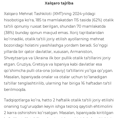
Xalqaro tajriba
Xalqaro Mehnat Tashkiloti (XMT)ning 2024-yildagi
hisobotiga ko‘ra, 185 ta mamlakatdan 115 tasida (62%) otalik
ta’tili qonuniy ruxsat berilgan, shundan 70 mamlakatda
(38%) bunday qonun mavjud emas. Xorij tajribalaridan
koʻrinadiki, otalik ta’tili joriy etilish ayollarning mehnat
bozoridagi holatini yaxshilashga yordam beradi. Soʻnggi
yillarda bir qator davlatlar, xususan, Armaniston,
Shveytsariya va Ukraina ilk bor pullik otalik ta’tillarini joriy
etgan. Gruziya, Gretsiya va Ispaniya kabi davlatlar esa
qoʻshimcha pulli ota-ona (oilaviy) ta’tillarini yoʻlga qoʻygan.
Masalan, Ispaniyada onalar va otalar uchun toʻlanadigan
ta’tillar tenglashtirilib, ularning har biriga 16 haftadan ta’til
berilmoqda.
Tadqiqotlarga koʻra, hatto 2 haftalik otalik ta’tili joriy etilishi
onaning tug‘uruqdan keyin ishga tezroq qaytish ehtimolini
2 karra oshirishini koʻrsatgan. Masalan, Ispaniyada kiritilgan