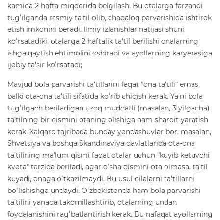
kamida 2 hafta miqdorida belgilash. Bu otalarga farzandi
tugʻilganda rasmiy ta’til olib, chaqaloq parvarishida ishtirok
etish imkonini beradi. Ilmiy izlanishlar natijasi shuni
koʻrsatadiki, otalarga 2 haftalik ta’til berilishi onalarning
ishga qaytish ehtimolini oshiradi va ayollarning karyerasiga
ijobiy ta’sir koʻrsatadi;
Mavjud bola parvarishi ta’tillarini faqat “ona ta’tili” emas,
balki ota-ona ta’tili sifatida koʻrib chiqish kerak. Ya’ni bola
tugʻilgach beriladigan uzoq muddatli (masalan, 3 yilgacha)
ta’tilning bir qismini otaning olishiga ham sharoit yaratish
kerak. Xalqaro tajribada bunday yondashuvlar bor, masalan,
Shvetsiya va boshqa Skandinaviya davlatlarida ota-ona
ta’tilining ma’lum qismi faqat otalar uchun “kuyib ketuvchi
kvota” tarzida beriladi, agar oʻsha qismini ota olmasa, ta’til
kuyadi, onaga oʻtkazilmaydi. Bu usul oilalarni ta’tillarni
boʻlishishga undaydi. Oʻzbekistonda ham bola parvarishi
ta’tilini yanada takomillashtirib, otalarning undan
foydalanishini ragʻbatlantirish kerak. Bu nafaqat ayollarning