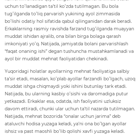
uchun toʻlanadigan ta’til koʻzda tutilmagan. Bu bola
tugʻilganda toʻliq parvarish yukining ayol zimmasida
boʻlishi odatiy hol sifatida qabul qilinganidan darak beradi.
Erkaklarning rasmiy ravishda farzand tugʻilganda muayyan
muddat ishidan ajralib, ona bilan birga bolaga qarash
imkoniyati yoʻq. Natijada, jamiyatda bolani parvarishlash
“faqat onaning ishi” degan tushuncha mustahkamlanadi va
ayol bir muddat mehnat faoliyatidan chekinadi.
Yuqoridagi holatlar ayollarning mehnat faoliyatiga salbiy
ta’sir etadi, masalan, koʻplab ayollar farzandli boʻlgach, uzoq
muddat ishga chiqmaydi yoki ishini butunlay tark etadi.
Natijada, bu ularning kasbiy oʻsishi va daromadiga putur
yetkazadi. Erkaklar esa, odatda, ish faoliyatini uzluksiz
davom ettiradi, chunki ular uchun ta’til nazarda tutilmagan.
Natijada, mehnat bozorida “onalar uchun jarima” deb
ataluvchi hodisa yuzaga keladi, ya’ni ona boʻlgan ayollar
ishsiz va past maoshli boʻlib qolishi xavfi yuzaga keladi.