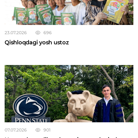
23.07.2026
696
Qishloqdagi yosh ustoz
07.07.2026
901