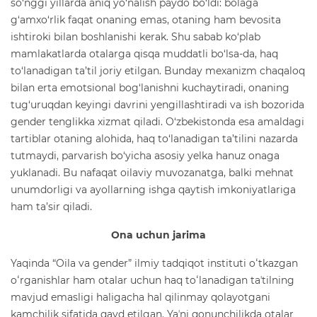
so‘nggi yillarda aniq yo‘nalish paydo bo‘ldi: bolaga
g‘amxo‘rlik faqat onaning emas, otaning ham bevosita
ishtiroki bilan boshlanishi kerak. Shu sabab ko‘plab
mamlakatlarda otalarga qisqa muddatli bo‘lsa-da, haq
to‘lanadigan ta’til joriy etilgan. Bunday mexanizm chaqaloq
bilan erta emotsional bog‘lanishni kuchaytiradi, onaning
tug‘uruqdan keyingi davrini yengillashtiradi va ish bozorida
gender tenglikka xizmat qiladi. O‘zbekistonda esa amaldagi
tartiblar otaning alohida, haq to‘lanadigan ta’tilini nazarda
tutmaydi, parvarish bo‘yicha asosiy yelka hanuz onaga
yuklanadi. Bu nafaqat oilaviy muvozanatga, balki mehnat
unumdorligi va ayollarning ishga qaytish imkoniyatlariga
ham ta’sir qiladi.
Ona uchun jarima
Yaqinda “Oila va gender” ilmiy tadqiqot instituti oʻtkazgan
oʻrganishlar ham otalar uchun haq toʻlanadigan taʼtilning
mavjud emasligi haligacha hal qilinmay qolayotgani
kamchilik sifatida qayd etilgan. Yaʼni qonunchilikda otalar