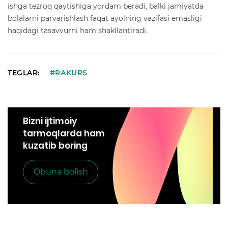
ishga tezroq qaytishiga yordam beradi, balki jamiyatda
bolalarni parvarishlash faqat ayolning vazifasi emasligi
haqidagi tasavvurni ham shakllantiradi.
TEGLAR:
#RAKURS
Bizni ijtimoiy
tarmoqlarda ham
kuzatib boring
Obuna bo`lish