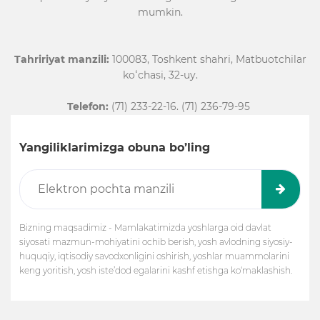
mumkin.
Tahririyat manzili:
100083, Toshkent shahri, Matbuotchilar
koʻchasi, 32-uy.
Telefon:
(71) 233-22-16. (71) 236-79-95
Yangiliklarimizga obuna bo’ling
Bizning maqsadimiz - Mamlakatimizda yoshlarga oid davlat
siyosati mazmun-mohiyatini ochib berish, yosh avlodning siyosiy-
huquqiy, iqtisodiy savodxonligini oshirish, yoshlar muammolarini
keng yoritish, yosh iste’dod egalarini kashf etishga ko‘maklashish.