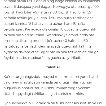
haftalik otalik ta’tili onalarning ishga chiqish koʻrsatkichini
sezilarli darajada yaxshilagan. Norvegiya ota-onalarga 100
foiz ish haqi bilan 49 hafta va 80 foiz ish haqi bilan 59
haftalik ta’tilni joriy qilgan. Ta’til majburiy tartibda ona
uchun kamida 15 hafta va ota uchun ham 15 hafta
belgilangan. Kanadada ota-onalar 18 oygacha ota-onalik
ta’tilini olishlari mumkin. Skandinaviya davlatlarida ota-
onalik ta’tili uzoq muddat (oʻrtacha 40 haftadan 60
hafta)gacha beriladi. Germaniyada ota-onalik ta’tili 12
oygacha davom etadi, agar ota va ona ta’tildan galma-gal
foydalansa, bu muddat 14 oygacha uzaytiriladi.
Takliflar
Koʻrib turganingizdek, mavjud muammolarni yumshatish
va oilaviy mas’uliyatni yanada teng taqsimlash uchun
huquqiy islohotlar zarur. Ushbu muammoga yechim
sifatida quyidagi takliflarni ilgari surish mumkin:
Qonunchilikka pulli otalik ta’tili tushunchasini kiritish va uni