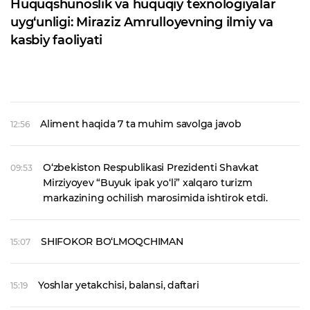
Huquqshunoslik va huquqiy texnologiyalar
uyg‘unligi: Miraziz Amrulloyevning ilmiy va
kasbiy faoliyati
Aliment haqida 7 ta muhim savolga javob
12:56
O‘zbekiston Respublikasi Prezidenti Shavkat
09:53
Mirziyoyev “Buyuk ipak yo‘li” xalqaro turizm
markazining ochilish marosimida ishtirok etdi.
SHIFOKOR BO‘LMOQCHIMAN
15:07
Yoshlar yetakchisi, balansi, daftari
15:19