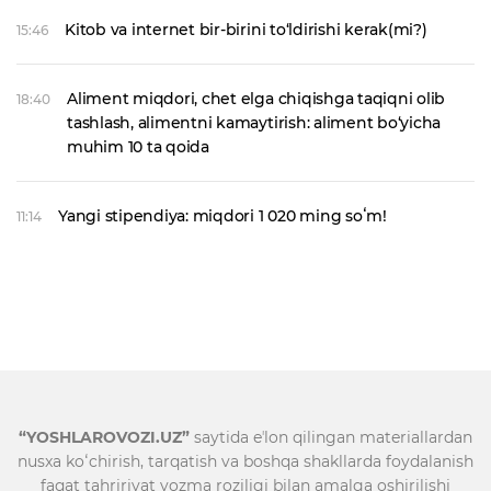
Kitob va internet bir-birini to‘ldirishi kerak(mi?)
15:46
Aliment miqdori, chet elga chiqishga taqiqni olib
18:40
tashlash, alimentni kamaytirish: aliment bo‘yicha
muhim 10 ta qoida
Yangi stipendiya: miqdori 1 020 ming soʻm!
11:14
“YOSHLAROVOZI.UZ”
saytida eʼlon qilingan materiallardan
nusxa koʻchirish, tarqatish va boshqa shakllarda foydalanish
faqat tahririyat yozma roziligi bilan amalga oshirilishi