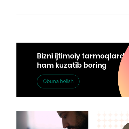
Bizni ijtimoiy tarmoqlard
ham kuzatib boring
Obuna bo`lish