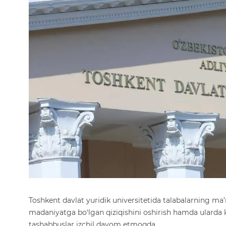
Toshkent davlat yuridik universitetida talabalarning ma’
madaniyatga bo‘lgan qiziqishini oshirish hamda ularda k
tashabbuslar izchil davom etmoqda.