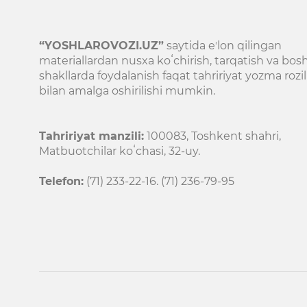
“YOSHLAROVOZI.UZ”
saytida eʼlon qilingan
materiallardan nusxa koʻchirish, tarqatish va bos
shakllarda foydalanish faqat tahririyat yozma rozil
bilan amalga oshirilishi mumkin.
Tahririyat manzili:
100083, Toshkent shahri,
Matbuotchilar koʻchasi, 32-uy.
Telefon:
(71) 233-22-16. (71) 236-79-95