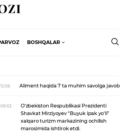
PARVOZ
BOSHQALAR
Aliment haqida 7 ta muhim savolga javob
12:56
O‘zbekiston Respublikasi Prezidenti
09:53
Shavkat Mirziyoyev “Buyuk ipak yo‘li”
xalqaro turizm markazining ochilish
marosimida ishtirok etdi.