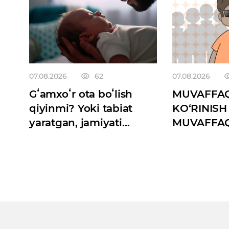
07.08.2026
62
07.08.2026
Gʻamxoʻr ota boʻlish
MUVAFFAQ
qiyinmi? Yoki tabiat
KO‘RINISH
yaratgan, jamiyati
MUVAFFA
oʻldirgan instinkt
AFZALRO