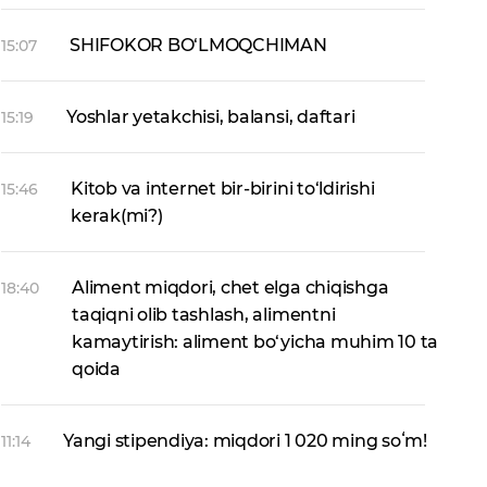
SHIFOKOR BO‘LMOQCHIMAN
15:07
Yoshlar yetakchisi, balansi, daftari
15:19
Kitob va internet bir-birini to‘ldirishi
15:46
kerak(mi?)
Aliment miqdori, chet elga chiqishga
18:40
taqiqni olib tashlash, alimentni
kamaytirish: aliment bo‘yicha muhim 10 ta
qoida
Yangi stipendiya: miqdori 1 020 ming soʻm!
11:14