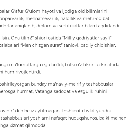
lar G‘afur G‘ulom hayoti va ijodiga oid bilimlarini
nparvarlik, mehnatsevarlik, halollik va mehr-oqibat
dorlar aniqlanib, diplom va sertifikatlar bilan taqdirlandi.
n, Ona tilim!” shiori ostida “Milliy qadriyatlar sayli”
labalari “Men chizgan surat” tanlovi, badiiy chiqishlar,
gi ma’lumotlarga ega bo‘ldi, balki o‘z fikrini erkin ifoda
i ham rivojlantirdi.
oshirilayotgan bunday ma’naviy-ma’rifiy tashabbuslar
erosga hurmat, Vatanga sadoqat va ezgulik ruhini
ovidir” deb bejiz aytilmagan. Toshkent davlat yuridik
y tashabbuslari yoshlarni nafaqat huquqshunos, balki ma’nan
ishga xizmat qilmoqda.