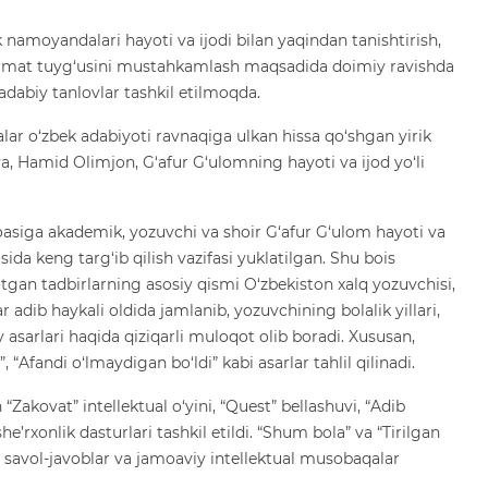
 namoyandalari hayoti va ijodi bilan yaqindan tanishtirish,
urmat tuyg‘usini mustahkamlash maqsadida doimiy ravishda
adabiy tanlovlar tashkil etilmoqda.
lar o‘zbek adabiyoti ravnaqiga ulkan hissa qo‘shgan yirik
ya, Hamid Olimjon, G‘afur G‘ulomning hayoti va ijod yo‘li
moasiga akademik, yozuvchi va shoir G‘afur G‘ulom hayoti va
asida keng targ‘ib qilish vazifasi yuklatilgan. Shu bois
tgan tadbirlarning asosiy qismi O‘zbekiston xalq yozuvchisi,
r adib haykali oldida jamlanib, yozuvchining bolalik yillari,
 asarlari haqida qiziqarli muloqot olib boradi. Xususan,
“Afandi o‘lmaydigan bo‘ldi” kabi asarlar tahlil qilinadi.
“Zakovat” intellektual o‘yini, “Quest” bellashuvi, “Adib
’rxonlik dasturlari tashkil etildi. “Shum bola” va “Tirilgan
a savol-javoblar va jamoaviy intellektual musobaqalar