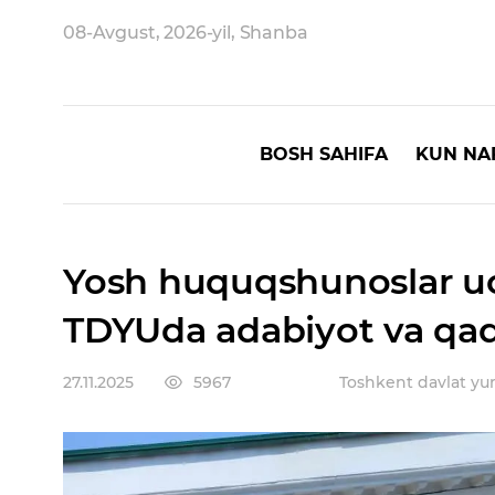
08-Avgust, 2026-yil, Shanba
BOSH SAHIFA
KUN NA
Yosh huquqshunoslar u
TDYUda adabiyot va qadr
27.11.2025
5967
Toshkent davlat yur