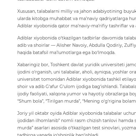
Xususan, talabalarni milliy va jahon adabiyotining buyuk
ularda kitobga muhabbat va ma’naviy qadriyatlarga h
Adiblar xiyobonida qator ma’naviy-ma’rifiy tashriflar va 
Adiblar xiyobonida o‘tkazilgan tadbirlar davomida talaba
adib va shoirlar — Alisher Navoiy, Abdulla Qodiriy, Zulfi
haqida batafsil ma’lumotlarga ega bo‘lmoqda.
Xabaringiz bor, Toshkent davlat yuridik universiteti ja
ijodini o‘rganish, uni talabalar, aholi, ayniqsa, yoshlar or
universitet tomonidan Adiblar xiyobonida tashkil etilayo
shoir va adib G‘afur G‘ulom ijodiga bag‘ishlandi. Talabala
ijodiy faoliyati, xalqona yumor va hayotiy obrazlarga boy
“Shum bola”, “Tirilgan murda”, “Mening o‘g‘rigina bolam”, 
Joriy yil oktabr oyida Adiblar xiyobonida talabalar uchun 
ijodidan ilhomlanib” nomli rasm chizish tanlovi hamda she
murda” asarlari asosida o‘tkazilgan test sinovlari, yozm
tadbirga yanada jo‘shqinlik bag‘ishladi.