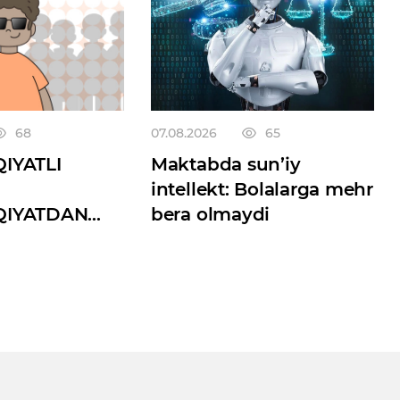
68
07.08.2026
65
IYATLI
Maktabda sun’iy
intellekt: Bolalarga mehr
QIYATDAN
bera olmaydi
Qmi?