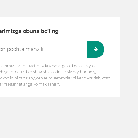
larimizga obuna bo’ling
adimiz - Mamlakatimizda yoshlarga oid davlat siyosati
atini ochib berish, yosh avlodning siyosiy-huquqiy,
odxonligini oshirish, yoshlar muammolarini keng yoritish, yosh
arini kashf etishga ko‘maklashish.