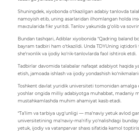
Shuningdek, xiyobonda o‘tkazilgan adabiy tanlovda talaba
namoyish etib, uning asarlaridan ilhomlangan holda inso
mavzularida fikr yuritdi. Tanlov yakunida g‘olib va sovrin
Bundan tashqari, Adiblar xiyobonida “Qadring baland bo‘lsi
bayram tadbiri ham o‘tkazildi. Unda TDYUning iqtidorli ta
she’rxonlik va ijodiy ko‘rik-tanlovlarda faol ishtirok etdi.
Tadbirlar davomida talabalar nafaqat adabiyot haqida yan
etish, jamoada ishlash va ijodiy yondashish ko‘nikmalarin
Toshkent davlat yuridik universiteti tomonidan amalga 
yoshlar ongida milliy adabiyotga muhabbat, madaniy m
mustahkamlashda muhim ahamiyat kasb etadi.
“Ta’lim va tarbiya uyg‘unligi — ma’naviy yetuk avlod gar
universitetining ma’naviy-ma’rifiy yo‘nalishdagi bunda
yetuk, ijodiy va vatanparvar shaxs sifatida kamol toptir