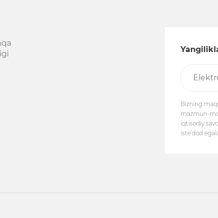
hqa
Yangilik
igi
Bizning maqs
mazmun-mohiy
iqtisodiy sav
iste’dod egal