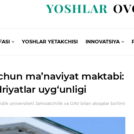
FASI
YOSHLAR YETAKCHISI
INNOVATSIYA
chun ma’naviyat maktabi:
iyatlar uyg‘unligi
idik universiteti Jamoatchilik va OAV bilan aloqalar bo‘limi