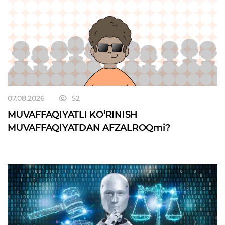
07.08.2026
52
MUVAFFAQIYATLI KO‘RINISH
MUVAFFAQIYATDAN AFZALROQmi?