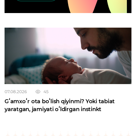
07.08.2026
45
Gʻamxoʻr ota boʻlish qiyinmi? Yoki tabiat
yaratgan, jamiyati oʻldirgan instinkt