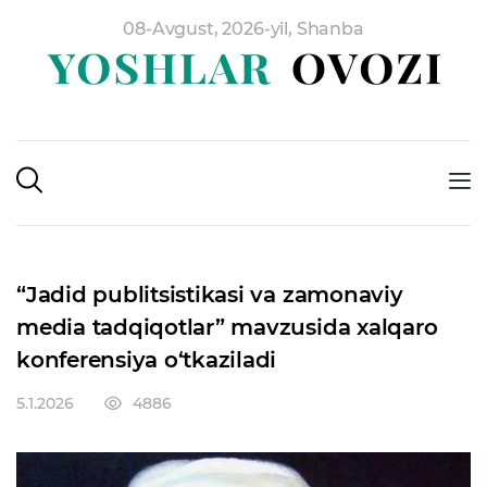
08-Avgust, 2026-yil, Shanba
“Jadid publitsistikasi va zamonaviy
media tadqiqotlar” mavzusida xalqaro
konferensiya o‘tkaziladi
5.1.2026
4886