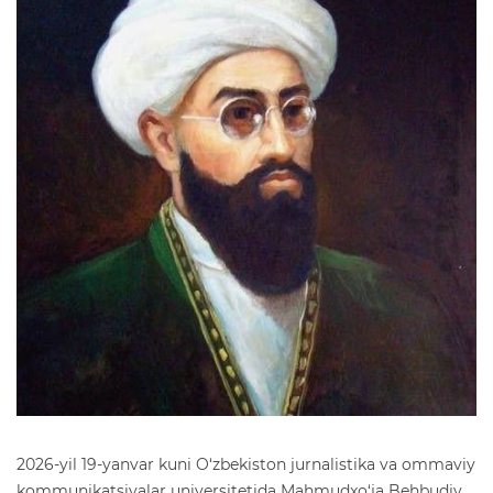
2026-yil 19-yanvar kuni O‘zbekiston jurnalistika va ommaviy
kommunikatsiyalar universitetida Mahmudxo‘ja Behbudiy