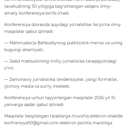
tavalludining 151 yilligiga bag‘ishlangan xalqaro ilmiy-
amaliy konferensiya bo‘lib o‘tadi.
Konferensiya doirasida quyidagi yo‘nalishlar bo‘yicha ilmiy
maqolalar qabul qilinadi:
— Mahmudxo‘ja Behbudiyning publitsistik merosi va uning
bugungi ahamiyati;
— Jadid matbuotining milliy jurnalistika taraqqiyotidagi
o‘rni;
— Zamonaviy jurnalistika: tendensiyalar, yangi formatlar,
ijtimoiy media va sun’iy intellekt.
Konferensiya uchun tayyorlangan maqolalar 2026-yil 15-
yanvarga qadar qabul qilinadi.
Maqolalar belgilangan talablarga muvofiq elektron shaklda
konfrensiya151@gmail.com elektron pochta manziliga