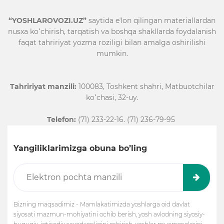
“YOSHLAROVOZI.UZ”
saytida eʼlon qilingan materiallardan
nusxa koʻchirish, tarqatish va boshqa shakllarda foydalanish
faqat tahririyat yozma roziligi bilan amalga oshirilishi
mumkin.
Tahririyat manzili:
100083, Toshkent shahri, Matbuotchilar
koʻchasi, 32-uy.
Telefon:
(71) 233-22-16. (71) 236-79-95
Yangiliklarimizga obuna bo’ling
Bizning maqsadimiz - Mamlakatimizda yoshlarga oid davlat
siyosati mazmun-mohiyatini ochib berish, yosh avlodning siyosiy-