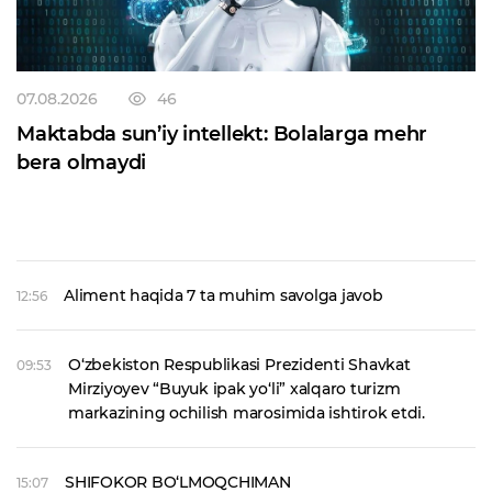
07.08.2026
46
Maktabda sun’iy intellekt: Bolalarga mehr
bera olmaydi
Aliment haqida 7 ta muhim savolga javob
12:56
O‘zbekiston Respublikasi Prezidenti Shavkat
09:53
Mirziyoyev “Buyuk ipak yo‘li” xalqaro turizm
markazining ochilish marosimida ishtirok etdi.
SHIFOKOR BO‘LMOQCHIMAN
15:07