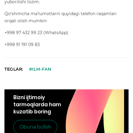
yuborilishi lozim.
Qo‘shimcha ma’lumotlarni quyidagi telefon raqamlari
orqali olish mumkin:
+998 97 432 99 23 (WhatsApp)
+998 91 191 09 83
TEGLAR:
#ILM-FAN
Bizni ijtimoiy
tarmoqlarda ham
kuzatib boring
Obuna bo`lish