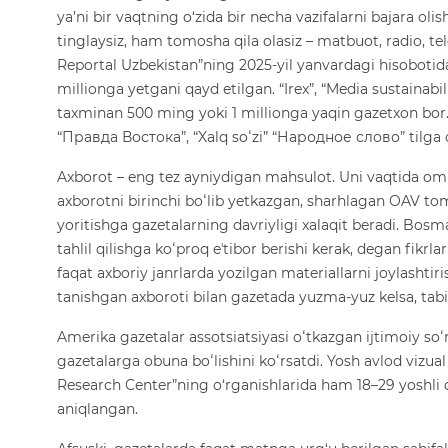
ya’ni bir vaqtning o‘zida bir necha vazifalarni bajara olis
tinglaysiz, ham tomosha qila olasiz – matbuot, radio, tel
Reportal Uzbekistan”ning 2025-yil yanvardagi hisobotid
millionga yetgani qayd etilgan. “Irex”, “Media sustainab
taxminan 500 ming yoki 1 millionga yaqin gazetxon bor.
“Правда Востока”, “Xalq soʻzi” “Народное слово” tilga 
Axborot – eng tez ayniydigan mahsulot. Uni vaqtida om
axborotni birinchi boʻlib yetkazgan, sharhlagan OAV tom
yoritishga gazetalarning davriyligi xalaqit beradi. Bosm
tahlil qilishga koʻproq eʼtibor berishi kerak, degan fikrl
faqat axboriy janrlarda yozilgan materiallarni joylashtiri
tanishgan axboroti bilan gazetada yuzma-yuz kelsa, tabiiyk
Amerika gazetalar assotsiatsiyasi oʻtkazgan ijtimoiy soʻ
gazetalarga obuna boʻlishini koʻrsatdi. Yosh avlod vizua
Research Center”ning o‘rganishlarida ham 18–29 yoshli q
aniqlangan.