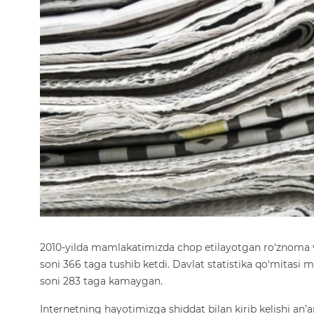
2010-yilda mamlakatimizda chop etilayotgan ro‘znoma va
soni 366 taga tushib ketdi. Davlat statistika qo‘mitasi m
soni 283 taga kamaygan.
Internetning hayotimizga shiddat bilan kirib kelishi an’