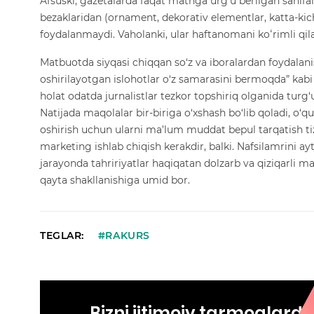
Afsuski, gazetalarda faqat matnga urg‘u berilgan sahifa
bezaklaridan (ornament, dekorativ elementlar, katta-kich
foydalanmaydi. Vaholanki, ular haftanomani koʻrimli qila
Matbuotda siyqasi chiqqan so‘z va iboralardan foydalan
oshirilayotgan islohotlar o‘z samarasini bermoqda” kabi
holat odatda jurnalistlar tezkor topshiriq olganida turg‘u
Natijada maqolalar bir-biriga o‘xshash bo‘lib qoladi, o‘qu
oshirish uchun ularni ma’lum muddat bepul tarqatish t
marketing ishlab chiqish kerakdir, balki. Nafsilamrini 
jarayonda tahririyatlar haqiqatan dolzarb va qiziqarli m
qayta shakllanishiga umid bor.
TEGLAR:
#RAKURS
Bizni ijtimoiy tarmoqlard