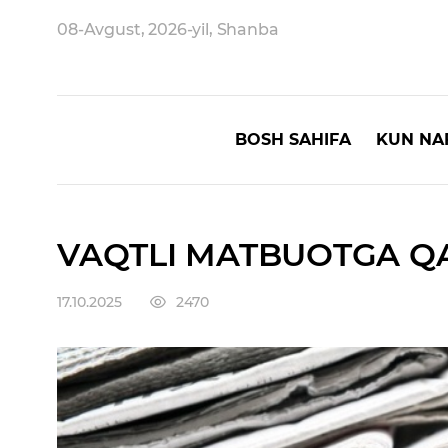
08-Avgust, 2026-yil, Shanba
BOSH SAHIFA
KUN NA
VAQTLI MATBUOTGA QAY
17.10.2025
2470