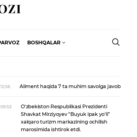
PARVOZ
BOSHQALAR
Aliment haqida 7 ta muhim savolga javob
12:56
O‘zbekiston Respublikasi Prezidenti
09:53
Shavkat Mirziyoyev “Buyuk ipak yo‘li”
xalqaro turizm markazining ochilish
marosimida ishtirok etdi.