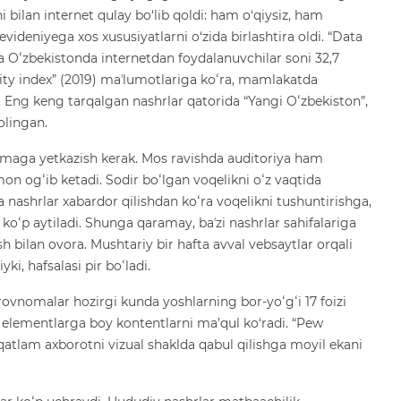
hi bilan internet qulay bo‘lib qoldi: ham o‘qiysiz, ham
evideniyega xos xususiyatlarni o‘zida birlashtira oldi. “Data
a Oʻzbekistonda internetdan foydalanuvchilar soni 32,7
ility index” (2019) maʼlumotlariga koʻra, mamlakatda
 Eng keng tarqalgan nashrlar qatorida “Yangi Oʻzbekiston”,
olingan.
maga yetkazish kerak. Mos ravishda auditoriya ham
on ogʻib ketadi. Sodir boʻlgan voqelikni oʻz vaqtida
a nashrlar xabardor qilishdan koʻra voqelikni tushuntirishga,
ar koʻp aytiladi. Shunga qaramay, baʼzi nashrlar sahifalariga
sh bilan ovora. Mushtariy bir hafta avval vebsaytlar orqali
i, hafsalasi pir boʻladi.
rovnomalar hozirgi kunda yoshlarning bor-yoʻgʻi 17 foizi
l elementlarga boy kontentlarni ma’qul ko‘radi. “Pew
atlam axborotni vizual shaklda qabul qilishga moyil ekani