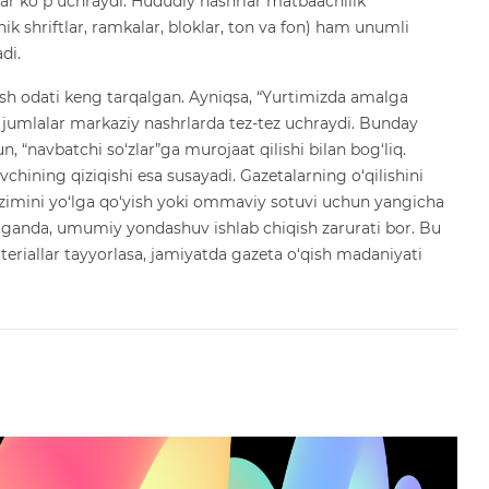
lar koʻp uchraydi. Hududiy nashrlar matbaachilik
ik shriftlar, ramkalar, bloklar, ton va fon) ham unumli
di.
ish odati keng tarqalgan. Ayniqsa, “Yurtimizda amalga
 jumlalar markaziy nashrlarda tez-tez uchraydi. Bunday
n, “navbatchi so‘zlar”ga murojaat qilishi bilan bog‘liq.
vchining qiziqishi esa susayadi. Gazetalarning o‘qilishini
izimini yo‘lga qo‘yish yoki ommaviy sotuvi uchun yangicha
aytganda, umumiy yondashuv ishlab chiqish zarurati bor. Bu
ateriallar tayyorlasa, jamiyatda gazeta o‘qish madaniyati
a