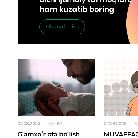
ham kuzatib boring
Obuna bo`lish
07.08.2026
52
07.08.2026
Gʻamxoʻr ota boʻlish
MUVAFFAQ