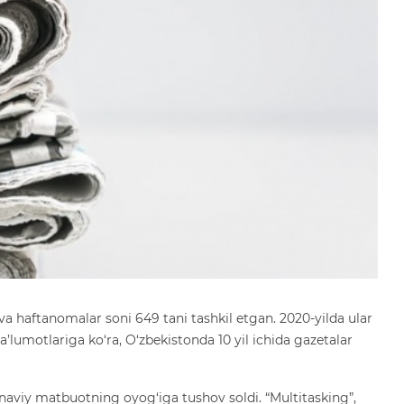
 haftanomalar soni 649 tani tashkil etgan. 2020-yilda ular
a’lumotlariga ko‘ra, O‘zbekistonda 10 yil ichida gazetalar
anaviy matbuotning oyog‘iga tushov soldi. “Multitasking”,