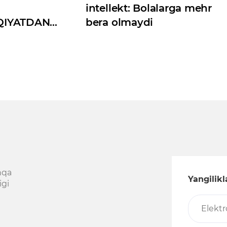
intellekt: Bolalarga mehr
QIYATDAN
bera olmaydi
Qmi?
hqa
Yangilik
igi