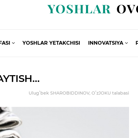
FASI
YOSHLAR YETAKCHISI
INNOVATSIYA
TISH...
Ulugʻbek SHAROBIDDINOV, OʻzJOKU talabasi