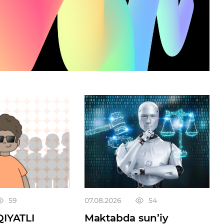
59
07.08.2026
54
IYATLI
Maktabda sun’iy