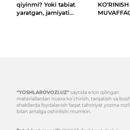
qiyinmi? Yoki tabiat
KO‘RINISH
yaratgan, jamiyati
MUVAFFA
oʻldirgan instinkt
AFZALRO
“YOSHLAROVOZI.UZ”
saytida eʼlon qilingan
materiallardan nusxa koʻchirish, tarqatish va bos
shakllarda foydalanish faqat tahririyat yozma rozil
bilan amalga oshirilishi mumkin.