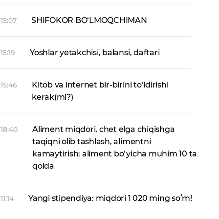
SHIFOKOR BO‘LMOQCHIMAN
15:07
Yoshlar yetakchisi, balansi, daftari
15:19
Kitob va internet bir-birini to‘ldirishi
15:46
kerak(mi?)
Aliment miqdori, chet elga chiqishga
18:40
taqiqni olib tashlash, alimentni
kamaytirish: aliment bo‘yicha muhim 10 ta
qoida
Yangi stipendiya: miqdori 1 020 ming soʻm!
11:14