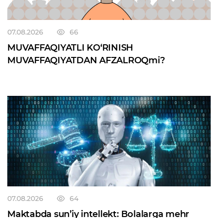
07.08.2026
66
MUVAFFAQIYATLI KO‘RINISH
MUVAFFAQIYATDAN AFZALROQmi?
07.08.2026
64
Maktabda sun’iy intellekt: Bolalarga mehr