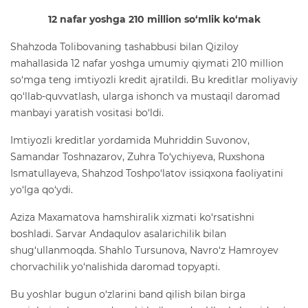
12 nafar yoshga 210 million so‘mlik ko‘mak
Shahzoda Tolibovaning tashabbusi bilan Qiziloy
mahallasida 12 nafar yoshga umumiy qiymati 210 million
so‘mga teng imtiyozli kredit ajratildi. Bu kreditlar moliyaviy
qo‘llab-quvvatlash, ularga ishonch va mustaqil daromad
manbayi yaratish vositasi bo‘ldi.
Imtiyozli kreditlar yordamida Muhriddin Suvonov,
Samandar Toshnazarov, Zuhra To‘ychiyeva, Ruxshona
Ismatullayeva, Shahzod Toshpo‘latov issiqxona faoliyatini
yo‘lga qo‘ydi.
Aziza Maxamatova hamshiralik xizmati ko‘rsatishni
boshladi. Sarvar Andaqulov asalarichilik bilan
shug‘ullanmoqda. Shahlo Tursunova, Navro‘z Hamroyev
chorvachilik yo‘nalishida daromad topyapti.
Bu yoshlar bugun o‘zlarini band qilish bilan birga