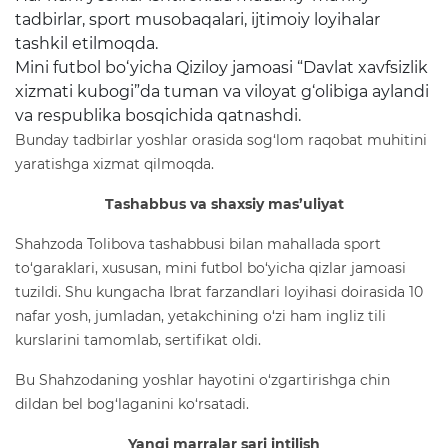
tadbirlar, sport musobaqalari, ijtimoiy loyihalar
tashkil etilmoqda.
Mini futbol bo‘yicha Qiziloy jamoasi “Davlat xavfsizlik
xizmati kubogi”da tuman va viloyat g‘olibiga aylandi
va respublika bosqichida qatnashdi.
Bunday tadbirlar yoshlar orasida sog‘lom raqobat muhitini
yaratishga xizmat qilmoqda.
Tashabbus va shaxsiy mas’uliyat
Shahzoda Tolibova tashabbusi bilan mahallada sport
to‘garaklari, xususan, mini futbol bo‘yicha qizlar jamoasi
tuzildi. Shu kungacha Ibrat farzandlari loyihasi doirasida 10
nafar yosh, jumladan, yetakchining o‘zi ham ingliz tili
kurslarini tamomlab, sertifikat oldi.
Bu Shahzodaning yoshlar hayotini o‘zgartirishga chin
dildan bel bog‘laganini ko‘rsatadi.
Yangi marralar sari intilish