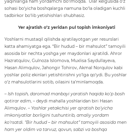
yaqinlariga ham yordamchi bo‘lmoqda. Ular kelgusida o‘z
sohasi bo‘yicha boshqalarga namuna bo‘la oladigan kuchli
tadbirkor bo‘lib yetishishlari shubhasiz.
Yer ajratish o‘z yeridan pul topish imkoniyati
Yoshlarni mustaqil qilishda ajratilayotgan yer resurslari
katta ahamiyatga ega. “Bir hudud – bir mahsulot” tamoyili
asosida bir nechta yoshga yer maydonlari ajratildi. Ahror
Hazratqulov, Gulnoza Islomova, Muxlisa Saydullayeva,
Hasan Alimqulov, Jahongir Tohirov, Akmal Norqulov kabi
yoshlar poliz ekinlari yetishtirishni yo‘lga qo‘ydi. Bu yoshlar
o‘z mahsulotlarini sotib, oilasini ta’minlamoqda.
– Ish topish, daromad manbayi yaratish haqida ko‘p bosh
qotirar edim,
– deydi mahalla yoshlaridan biri Hasan
Alimqulov.
– Yoshlar yetakchisi yer ajratish bo‘yicha
imkoniyatlar borligini tushuntirib, amaliy yordam
ko‘rsatdi. “Bir hudud – bir mahsulot” tamoyili asosida men
ham yer oldim va tarvuz, qovun, sabzi va boshqa