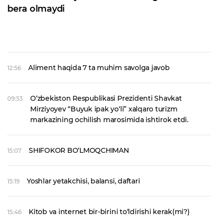
bera olmaydi
Aliment haqida 7 ta muhim savolga javob
12:56
O‘zbekiston Respublikasi Prezidenti Shavkat
09:53
Mirziyoyev “Buyuk ipak yo‘li” xalqaro turizm
markazining ochilish marosimida ishtirok etdi.
SHIFOKOR BO‘LMOQCHIMAN
15:07
Yoshlar yetakchisi, balansi, daftari
15:19
Kitob va internet bir-birini to‘ldirishi kerak(mi?)
15:46