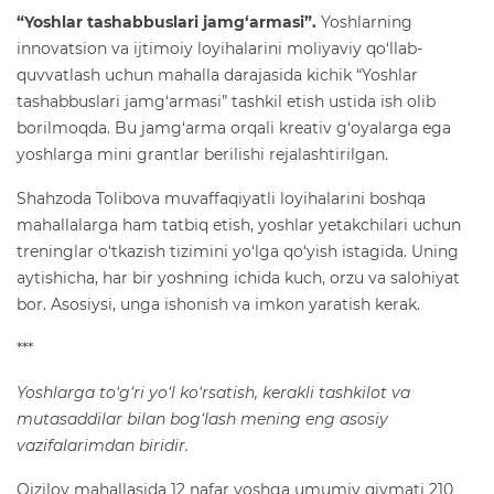
“Yoshlar tashabbuslari jamg‘armasi”.
Yoshlarning
innovatsion va ijtimoiy loyihalarini moliyaviy qo‘llab-
quvvatlash uchun mahalla darajasida kichik “Yoshlar
tashabbuslari jamg‘armasi” tashkil etish ustida ish olib
borilmoqda. Bu jamg‘arma orqali kreativ g‘oyalarga ega
yoshlarga mini grantlar berilishi rejalashtirilgan.
Shahzoda Tolibova muvaffaqiyatli loyihalarini boshqa
mahallalarga ham tatbiq etish, yoshlar yetakchilari uchun
treninglar o‘tkazish tizimini yo‘lga qo‘yish istagida. Uning
aytishicha, har bir yoshning ichida kuch, orzu va salohiyat
bor. Asosiysi, unga ishonish va imkon yaratish kerak.
***
Yoshlarga to‘g‘ri yo‘l ko‘rsatish, kerakli tashkilot va
mutasaddilar bilan bog‘lash mening eng asosiy
vazifalarimdan biridir.
Qiziloy mahallasida 12 nafar yoshga umumiy qiymati 210