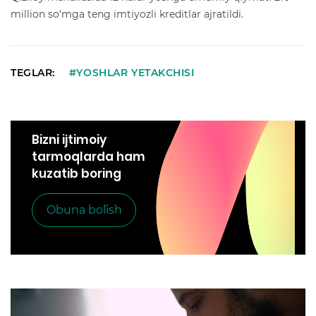
million so‘mga teng imtiyozli kreditlar ajratildi.
TEGLAR:
#YOSHLAR YETAKCHISI
Bizni ijtimoiy
tarmoqlarda ham
kuzatib boring
Obuna bo`lish