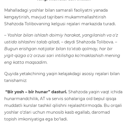
Mahalladagi yoshlar bilan samarali faoliyatni yanada
kengaytirish, mavjud tajribani mukammallashtirish
Shahzoda Tolibovaning kelgusi rejalari markazida turadi.
– Yoshlar bilan ishlash doimiy harakat, yangilanish va o‘z
ustida ishlashni talab qiladi,
– deydi Shahzoda Tolibova. –
Bugun erishgan natijalar bilan to‘xtab qolmay, har bir
yigit-qizga o‘z orzusi sari intilishga ko‘maklashish mening
eng katta maqsadim.
Quyida yetakchining yaqin kelajakdagi asosiy rejalari bilan
tanishamiz:
“Bir yosh – bir hunar” dasturi.
Shahzoda yaqin vaqt ichida
hunarmandchilik, AT va servis sohalariga oid bepul qisqa
muddatli kurslar tashkil qilishni rejalashtirmoqda. Bu orqali
yoshlar o‘zlari uchun munosib kasb egallab, daromad
topish imkoniyatiga ega bo‘ladi.