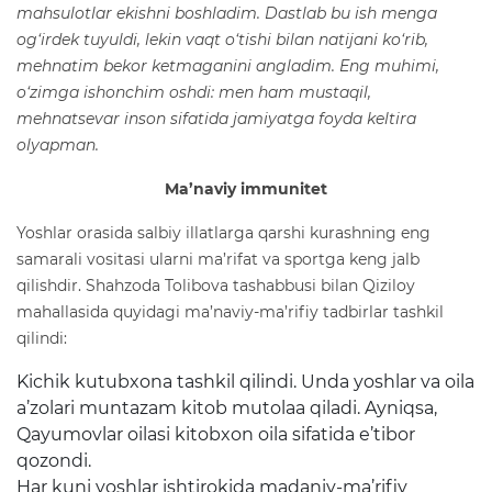
mahsulotlar ekishni boshladim. Dastlab bu ish menga
og‘irdek tuyuldi, lekin vaqt o‘tishi bilan natijani ko‘rib,
mehnatim bekor ketmaganini angladim. Eng muhimi,
o‘zimga ishonchim oshdi: men ham mustaqil,
mehnatsevar inson sifatida jamiyatga foyda keltira
olyapman.
Ma’naviy immunitet
Yoshlar orasida salbiy illatlarga qarshi kurashning eng
samarali vositasi ularni ma’rifat va sportga keng jalb
qilishdir. Shahzoda Tolibova tashabbusi bilan Qiziloy
mahallasida quyidagi ma’naviy-ma’rifiy tadbirlar tashkil
qilindi:
Kichik kutubxona tashkil qilindi. Unda yoshlar va oila
a’zolari muntazam kitob mutolaa qiladi. Ayniqsa,
Qayumovlar oilasi kitobxon oila sifatida e’tibor
qozondi.
Har kuni yoshlar ishtirokida madaniy-ma’rifiy