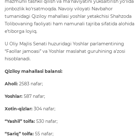
mazmunli tashkil qilish va ma’naviyatini yuksaltirish yo‘lida
jonbozlik ko‘rsatmoqda. Navoiy viloyati Navbahor
tumanidagi Qiziloy mahallasi yoshlar yetakchisi Shahzoda
Tolibovaning faoliyati ham namunali tajriba sifatida alohida
e’tiborga loyiq.
U Oliy Majlis Senati huzuridagi Yoshlar parlamentining
“Faollar jamoasi” va Yoshlar maslahat guruhining a’zosi
hisoblanadi.
Qiziloy mahallasi balansi:
Aholi:
2583 nafar;
Yoshlar:
587 nafar;
Xotin-qizlar:
304 nafar;
“Yashil” toifa:
530 nafar;
“Sariq” toifa:
55 nafar;