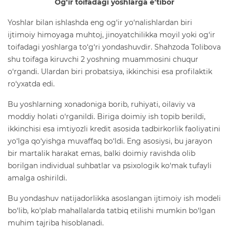
Og‘ir toifadagi yoshlarga e’tibor
Yoshlar bilan ishlashda eng og‘ir yo‘nalishlardan biri
ijtimoiy himoyaga muhtoj, jinoyatchilikka moyil yoki og‘ir
toifadagi yoshlarga to‘g‘ri yondashuvdir. Shahzoda Tolibova
shu toifaga kiruvchi 2 yoshning muammosini chuqur
o‘rgandi. Ulardan biri probatsiya, ikkinchisi esa profilaktik
ro‘yxatda edi.
Bu yoshlarning xonadoniga borib, ruhiyati, oilaviy va
moddiy holati o‘rganildi. Biriga doimiy ish topib berildi,
ikkinchisi esa imtiyozli kredit asosida tadbirkorlik faoliyatini
yo‘lga qo‘yishga muvaffaq bo‘ldi. Eng asosiysi, bu jarayon
bir martalik harakat emas, balki doimiy ravishda olib
borilgan individual suhbatlar va psixologik ko‘mak tufayli
amalga oshirildi.
Bu yondashuv natijadorlikka asoslangan ijtimoiy ish modeli
bo‘lib, ko‘plab mahallalarda tatbiq etilishi mumkin bo‘lgan
muhim tajriba hisoblanadi.