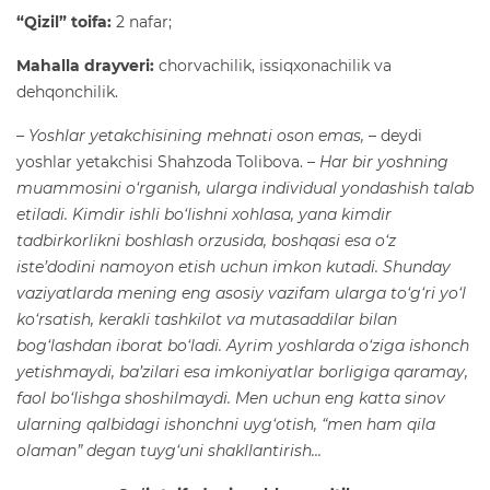
“Qizil” toifa:
2 nafar;
Mahalla drayveri:
chorvachilik, issiqxonachilik va
dehqonchilik.
– Yoshlar yetakchisining mehnati oson emas,
– deydi
yoshlar yetakchisi Shahzoda Tolibova.
– Har bir yoshning
muammosini o‘rganish, ularga individual yondashish talab
etiladi. Kimdir ishli bo‘lishni xohlasa, yana kimdir
tadbirkorlikni boshlash orzusida, boshqasi esa o‘z
iste’dodini namoyon etish uchun imkon kutadi. Shunday
vaziyatlarda mening eng asosiy vazifam ularga to‘g‘ri yo‘l
ko‘rsatish, kerakli tashkilot va mutasaddilar bilan
bog‘lashdan iborat bo‘ladi. Ayrim yoshlarda o‘ziga ishonch
yetishmaydi, ba’zilari esa imkoniyatlar borligiga qaramay,
faol bo‘lishga shoshilmaydi. Men uchun eng katta sinov
ularning qalbidagi ishonchni uyg‘otish, “men ham qila
olaman” degan tuyg‘uni shakllantirish...