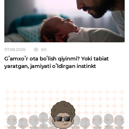
07.08.2026
60
Gʻamxoʻr ota boʻlish qiyinmi? Yoki tabiat
yaratgan, jamiyati oʻldirgan instinkt