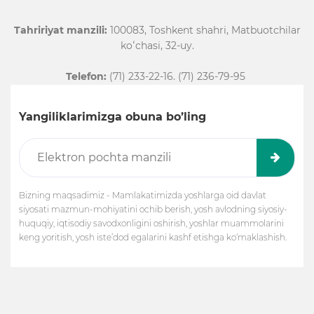
Tahririyat manzili:
100083, Toshkent shahri, Matbuotchilar
koʻchasi, 32-uy.
Telefon:
(71) 233-22-16. (71) 236-79-95
Yangiliklarimizga obuna bo’ling
Bizning maqsadimiz - Mamlakatimizda yoshlarga oid davlat
siyosati mazmun-mohiyatini ochib berish, yosh avlodning siyosiy-
huquqiy, iqtisodiy savodxonligini oshirish, yoshlar muammolarini
keng yoritish, yosh iste’dod egalarini kashf etishga ko‘maklashish.