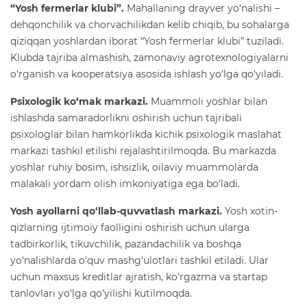
“Yosh fermerlar klubi”.
Mahallaning drayver yo‘nalishi –
dehqonchilik va chorvachilikdan kelib chiqib, bu sohalarga
qiziqqan yoshlardan iborat “Yosh fermerlar klubi” tuziladi.
Klubda tajriba almashish, zamonaviy agrotexnologiyalarni
o‘rganish va kooperatsiya asosida ishlash yo‘lga qo‘yiladi.
Psixologik ko‘mak markazi.
Muammoli yoshlar bilan
ishlashda samaradorlikni oshirish uchun tajribali
psixologlar bilan hamkorlikda kichik psixologik maslahat
markazi tashkil etilishi rejalashtirilmoqda. Bu markazda
yoshlar ruhiy bosim, ishsizlik, oilaviy muammolarda
malakali yordam olish imkoniyatiga ega bo‘ladi.
Yosh ayollarni qo‘llab-quvvatlash markazi.
Yosh xotin-
qizlarning ijtimoiy faolligini oshirish uchun ularga
tadbirkorlik, tikuvchilik, pazandachilik va boshqa
yo‘nalishlarda o‘quv mashg‘ulotlari tashkil etiladi. Ular
uchun maxsus kreditlar ajratish, ko‘rgazma va startap
tanlovlari yo‘lga qo‘yilishi kutilmoqda.