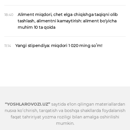
Aliment miqdori, chet elga chiqishga taqiqni olib
18:40
tashlash, alimentni kamaytirish: aliment bo‘yicha
muhim 10 ta qoida
Yangi stipendiya: miqdori 1 020 ming soʻm!
11:14
“YOSHLAROVOZI.UZ”
saytida eʼlon qilingan materiallardan
nusxa koʻchirish, tarqatish va boshqa shakllarda foydalanish
faqat tahririyat yozma roziligi bilan amalga oshirilishi
mumkin.